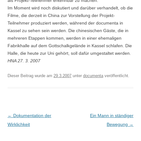
als Projekt-Teilnehmer erkennbar zu machen.
Im Moment wird noch diskutiert und darüber verhandelt, ob die
Filme, die derzeit in China zur Vorstellung der Projekt-
Teilnehmer produziert werden, während der documenta in
Kassel zu sehen sein werden. Die chinesischen Gäste, die in
mehreren Etappen kommen, werden in einer ehemaligen
Fabrikhalle auf dem Gottschalkgelände in Kassel schlafen. Die
Halle, die heute zur Uni gehört, soll dafür umgestaltet werden.
HNA 27. 3. 2007
Dieser Beitrag wurde am
29.3.2007
unter
documenta
veröffentlicht.
Beitragsnavigation
←
Dokumentation der
Ein Mann in ständiger
Wirklichkeit
Bewegung
→