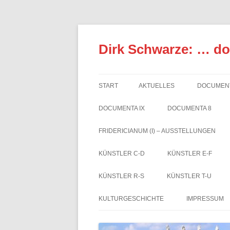
Zum
Inhalt
springen
Dirk Schwarze: … d
START
AKTUELLES
DOCUMENT
DOCUMENTA IX
DOCUMENTA 8
FRIDERICIANUM (I) – AUSSTELLUNGEN
KÜNSTLER C-D
KÜNSTLER E-F
KÜNSTLER R-S
KÜNSTLER T-U
KULTURGESCHICHTE
IMPRESSUM