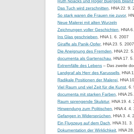
Ruth Noacks und Roger Buergels Bilanz
Das Tuch wird zerschnitten
, HNA 22. 9.
So stark waren die Frauen nie zuvor
, HN
Neue Malerei mit alten Wurzeln
Zeichnungen voller Geschichten
, HNA 6.
Ins Glas geschrieben
, HNA 1. 6. 2007
Giraffe als Panik-Opfer
, HNA 23. 5. 2007
Die Aneignung des Fremden
, HNA 22. 5
documenta als Gartenschau
, HNA 17. 5
Extremfälle des Lebens
– Das zweite do
Landgraf als Herr des Karussells
, HNA 1
Radikale Positionen der Malerei
, HNA 10
Viel Raum und viel Zeit für die Kunst
, 6.
documenta mit starken Farben
, HNA 25.
Raum sprengende Skulptur
, HNA 19. 4.
Hinwendung zum Politischen
, HNA 4. 4.
Gefangen in Widersprüchen
, HNA 3. 4. 
Ein Flugzeug auf dem Dach
, HNA 31. 3.
Dokumentation der Wirklichkeit
, HNA 28.