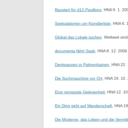
Baustart für d12-Pavillons
, HNA 9. 1. 20
Spekulationen um Künstlerliste
, HNA 6. 
Global das Lokale suchen
. Weltweit si
documenta fährt Saab
, HNA 8. 12. 2006
Denkpausen in Palmenhainen
, HNA 22.
Die Suchmaschine vor Ort
, HNA 19. 10.
Eine verpasste Gelegenheit
, HNA 12. 10
Ein Ding geht auf Wanderschaft
, HNA 19
Die Moderne, das Leben und die Vermit