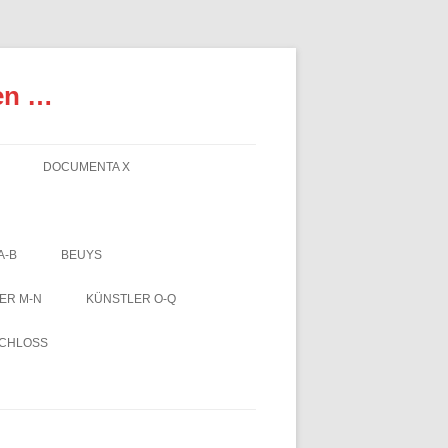
en …
DOCUMENTA X
A-B
BEUYS
ER M-N
KÜNSTLER O-Q
SCHLOSS