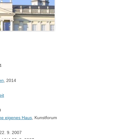
4
en
, 2014
eit
9
ne eigenes Haus
, Kunstforum
22. 9. 2007