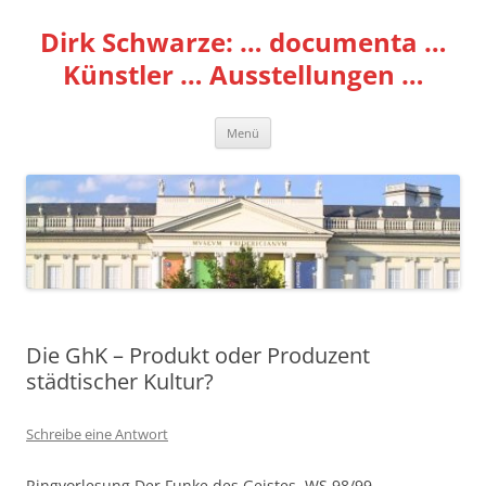
Zum
Inhalt
Dirk Schwarze: … documenta …
springen
Künstler … Ausstellungen …
Menü
Die GhK – Produkt oder Produzent
städtischer Kultur?
Schreibe eine Antwort
Ringvorlesung Der Funke des Geistes, WS 98/99