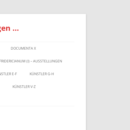
gen …
DOCUMENTA X
FRIDERICIANUM (I) – AUSSTELLUNGEN
STLER E-F
KÜNSTLER G-H
KÜNSTLER V-Z