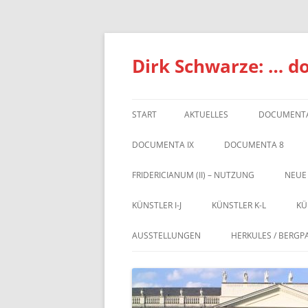
Zum
Inhalt
springen
Dirk Schwarze: … d
START
AKTUELLES
DOCUMENTA
DOCUMENTA IX
DOCUMENTA 8
FRIDERICIANUM (II) – NUTZUNG
NEUE
KÜNSTLER I-J
KÜNSTLER K-L
KÜ
AUSSTELLUNGEN
HERKULES / BERGP