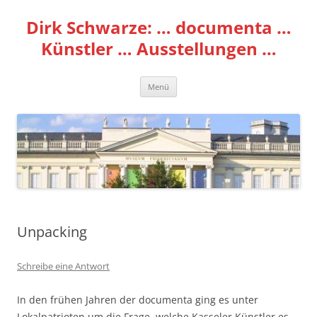
Zum
Inhalt
Dirk Schwarze: … documenta …
springen
Künstler … Ausstellungen …
Menü
Unpacking
Schreibe eine Antwort
In den frühen Jahren der documenta ging es unter
Lokalpatrioten um die Frage, welche Kasseler Künstler es