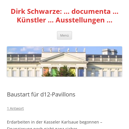
Zum
Inhalt
Dirk Schwarze: … documenta …
springen
Künstler … Ausstellungen …
Menü
Baustart für d12-Pavillons
1 Antwort
Erdarbeiten in der Kasseler Karlsaue begonnen –
Finanzierung noch nicht ganz sicher