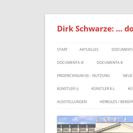
Zum
Inhalt
springen
Dirk Schwarze: … d
START
AKTUELLES
DOCUMENTA
DOCUMENTA IX
DOCUMENTA 8
FRIDERICIANUM (II) – NUTZUNG
NEUE
KÜNSTLER I-J
KÜNSTLER K-L
KÜ
AUSSTELLUNGEN
HERKULES / BERGP