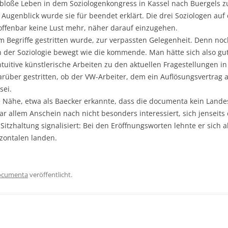
 bloße Leben in dem Soziologenkongress in Kassel nach Buergels 
ugenblick wurde sie für beendet erklärt. Die drei Soziologen auf
offenbar keine Lust mehr, näher darauf einzugehen.
um Begriffe gestritten wurde, zur verpassten Gelegenheit. Denn no
n der Soziologie bewegt wie die kommende. Man hätte sich also g
ntuitive künstlerische Arbeiten zu den aktuellen Fragestellungen 
über gestritten, ob der VW-Arbeiter, dem ein Auflösungsvertrag 
sei.
Nähe, etwa als Baecker erkannte, dass die documenta kein Landes
r allem Anschein nach nicht besonders interessiert, sich jenseits 
Sitzhaltung signalisiert: Bei den Eröffnungsworten lehnte er sic
izontalen landen.
ocumenta
veröffentlicht.