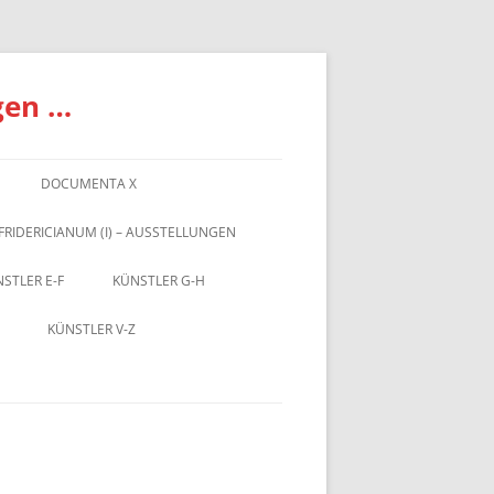
gen …
DOCUMENTA X
FRIDERICIANUM (I) – AUSSTELLUNGEN
STLER E-F
KÜNSTLER G-H
KÜNSTLER V-Z