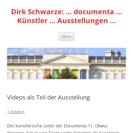
Zum
Inhalt
Dirk Schwarze: … documenta …
springen
Künstler … Ausstellungen …
Menü
Videos als Teil der Ausstellung
1 Antwort
Der künstlerische Leiter der Documenta 11, Okwui
Enwezor, hat in sein Team sechs Experten als Kuratoren