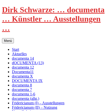
Zum
Dirk Schwarze: … documenta
Inhalt
springen
… Künstler … Ausstellungen
…
Menü
Start
Aktuelles
documenta 14
dOCUMENTA (13)
documenta 12
Documenta11
documenta X
DOCUMENTA IX
documenta 8
documenta 7
documenta 1-6
documenta (allg.)
Fridericianum (I) – Ausstellungen
Fridericianum (II) – Nutzung