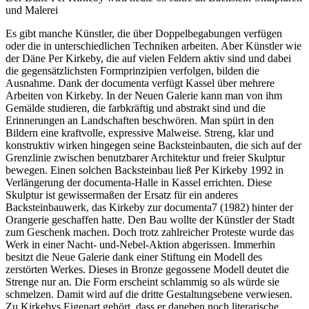
und Malerei
Es gibt manche Künstler, die über Doppelbegabungen verfügen
oder die in unterschiedlichen Techniken arbeiten. Aber Künstler wie
der Däne Per Kirkeby, die auf vielen Feldern aktiv sind und dabei
die gegensätzlichsten Formprinzipien verfolgen, bilden die
Ausnahme. Dank der documenta verfügt Kassel über mehrere
Arbeiten von Kirkeby. In der Neuen Galerie kann man von ihm
Gemälde studieren, die farbkräftig und abstrakt sind und die
Erinnerungen an Landschaften beschwören. Man spürt in den
Bildern eine kraftvolle, expressive Malweise. Streng, klar und
konstruktiv wirken hingegen seine Backsteinbauten, die sich auf der
Grenzlinie zwischen benutzbarer Architektur und freier Skulptur
bewegen. Einen solchen Backsteinbau ließ Per Kirkeby 1992 in
Verlängerung der documenta-Halle in Kassel errichten. Diese
Skulptur ist gewissermaßen der Ersatz für ein anderes
Backsteinbauwerk, das Kirkeby zur documenta7 (1982) hinter der
Orangerie geschaffen hatte. Den Bau wollte der Künstler der Stadt
zum Geschenk machen. Doch trotz zahlreicher Proteste wurde das
Werk in einer Nacht- und-Nebel-Aktion abgerissen. Immerhin
besitzt die Neue Galerie dank einer Stiftung ein Modell des
zerstörten Werkes. Dieses in Bronze gegossene Modell deutet die
Strenge nur an. Die Form erscheint schlammig so als würde sie
schmelzen. Damit wird auf die dritte Gestaltungsebene verwiesen.
Zu Kirkebys Eigenart gehört, dass er daneben noch literarische