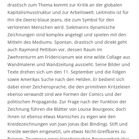
drastisch zum Thema kommt zur Kritik an der globalen
Kapitalismusstruktur und zur Arbeitswelt. Leitmotiv ist für
ihn die (leere) blaue Jeans, die zum Symbol für den
verlorenen Menschen wird. Siekmanns dynamische
Zeichnungen sind komplex angelegt und spielen mit den
Mitteln des Mediums. Spontan, drastisch und direkt geht
auch Raymond Pettibon vor, dessen Raum im
Zwehrenturm am Fridericianum wie eine wilde Collage aus
Wandmalerei und Wandzeitung aussieht. Seine Bilder und
Texte drehen sich um den 11. September und die Folgen
sowie Amerikas Suche nach den Helden. Er bedient sich
dabei einer Zeichensprache, die den primitiven Kritzeleien
ebenso verwandt sind wie Formen der Comics und der
politischen Propaganda. Zur Frage nach der Funktion der
Zeichnung führen die Blätter von Louise Bourgeois; doch
ihnen ist ebenso etwas Manisches zu eigen wie den
Kreidezeichnungen von Joan Jonas (bei Binding). Stift und
Kreide werden eingesetzt, um etwas Nicht-Greifbares zu
fixieren. Zeugnisse einer künstlerischen Besessenheit (das