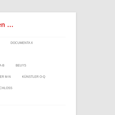
en …
DOCUMENTA X
A-B
BEUYS
ER M-N
KÜNSTLER O-Q
SCHLOSS