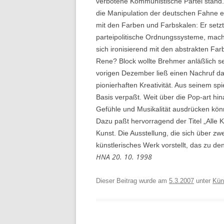
verbotene Kommunistische Partei stand. 
die Manipulation der deutschen Fahne e
mit den Farben und Farbskalen: Er setzt
parteipolitische Ordnungssysteme, mach
sich ironisierend mit den abstrakten Fa
Rene? Block wollte Brehmer anläßlich se
vorigen Dezember ließ einen Nachruf dar
pionierhaften Kreativität. Aus seinem s
Basis verpaßt. Weit über die Pop-art h
Gefühle und Musikalität ausdrücken könn
Dazu paßt hervorragend der Titel „Alle 
Kunst. Die Ausstellung, die sich über zw
künstlerisches Werk vorstellt, das zu de
HNA 20. 10. 1998
Dieser Beitrag wurde am
5.3.2007
unter
Kün