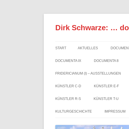
Zum
Inhalt
springen
Dirk Schwarze: … d
START
AKTUELLES
DOCUMENT
DOCUMENTA IX
DOCUMENTA 8
FRIDERICIANUM (I) – AUSSTELLUNGEN
KÜNSTLER C-D
KÜNSTLER E-F
KÜNSTLER R-S
KÜNSTLER T-U
KULTURGESCHICHTE
IMPRESSUM