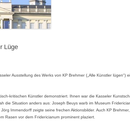
er Lüge
seler Ausstellung des Werks von KP Brehmer („Alle Künstler lügen“) 
sch-kritischen Künstler demonstriert. Ihnen war die Kasseler Kunstsch
 sah die Situation anders aus: Joseph Beuys warb im Museum Fridericia
örg Immendorff zeigte seine frechen Aktionsbilder. Auch KP Brehmer, e
em Rasen vor dem Fridericianum prominent plaziert.