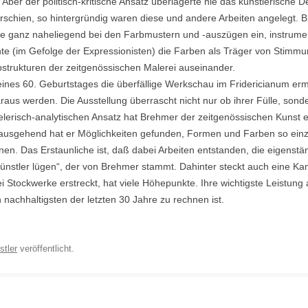
Aber der politisch-kritische Ansatz überlagerte nie das künstlerische 
rschien, so hintergründig waren diese und andere Arbeiten angelegt. B
e ganz naheliegend bei den Farbmustern und -auszügen ein, instrumenta
te (im Gefolge der Expressionisten) die Farben als Träger von Stimm
rbstrukturen der zeitgenössischen Malerei auseinander.
ines 60. Geburtstages die überfällige Werkschau im Fridericianum erm
aus werden. Die Ausstellung überrascht nicht nur ob ihrer Fülle, sond
pielerisch-analytischen Ansatz hat Brehmer der zeitgenössischen Kunst
inausgehend hat er Möglichkeiten gefunden, Formen und Farben so ein
en. Das Erstaunliche ist, daß dabei Arbeiten entstanden, die eigenstä
Künstler lügen“, der von Brehmer stammt. Dahinter steckt auch eine K
ei Stockwerke erstreckt, hat viele Höhepunkte. Ihre wichtigste Leistung 
n nachhaltigsten der letzten 30 Jahre zu rechnen ist.
stler
veröffentlicht.