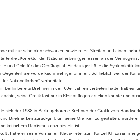
hne mit nur schmalen schwarzen sowie roten Streifen und einem sehr b
terte die „Korrektur der Nationalfarben (gemessen an der Vermögensve
shalte und Gold für das Großkapital. Eindeutiger hätte die Systemkriti
 im Gegenteil, sie wurde kaum wahrgenommen. Schließlich war der Kunstm
r der Nationalfarben“ verbreitete.
in Berlin bereits Brehmer in den 60er Jahren vertreten hatte, hält es fü
chte, seine Grafik fast nur in Kleinauflagen drucken konnte und ausg
tte sich der 1938 in Berlin geborene Brehmer der Grafik vom Handwerk
und Briefmarken zurückgriff, um seine Grafiken zu gestalten, wurde er
nd kritischem Realismus anzusiedeln ist.
Bewußt hatte er seine Vornamen Klaus-Peter zum Kürzel KP zusammeng