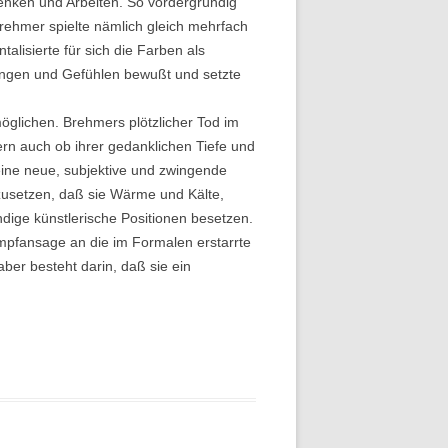
Denken und Arbeiten. So vordergründig
rehmer spielte nämlich gleich mehrfach
lisierte für sich die Farben als
ungen und Gefühlen bewußt und setzte
öglichen. Brehmers plötzlicher Tod im
ern auch ob ihrer gedanklichen Tiefe und
 eine neue, subjektive und zwingende
zusetzen, daß sie Wärme und Kälte,
ndige künstlerische Positionen besetzen.
ampfansage an die im Formalen erstarrte
aber besteht darin, daß sie ein