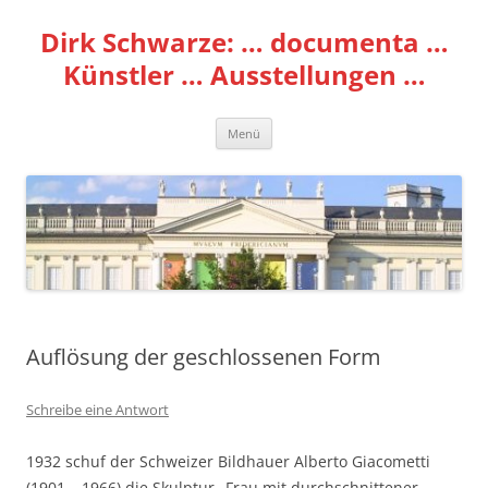
Zum
Inhalt
Dirk Schwarze: … documenta …
springen
Künstler … Ausstellungen …
Menü
Auflösung der geschlossenen Form
Schreibe eine Antwort
1932 schuf der Schweizer Bildhauer Alberto Giacometti
(1901 – 1966) die Skulptur „Frau mit durchschnittener