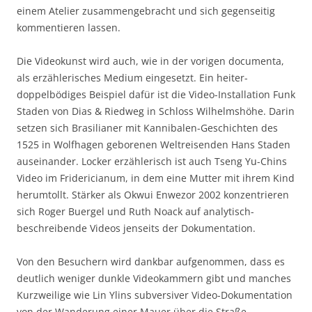
einem Atelier zusammengebracht und sich gegenseitig
kommentieren lassen.
Die Videokunst wird auch, wie in der vorigen documenta,
als erzählerisches Medium eingesetzt. Ein heiter-
doppelbödiges Beispiel dafür ist die Video-Installation Funk
Staden von Dias & Riedweg in Schloss Wilhelmshöhe. Darin
setzen sich Brasilianer mit Kannibalen-Geschichten des
1525 in Wolfhagen geborenen Weltreisenden Hans Staden
auseinander. Locker erzählerisch ist auch Tseng Yu-Chins
Video im Fridericianum, in dem eine Mutter mit ihrem Kind
herumtollt. Stärker als Okwui Enwezor 2002 konzentrieren
sich Roger Buergel und Ruth Noack auf analytisch-
beschreibende Videos jenseits der Dokumentation.
Von den Besuchern wird dankbar aufgenommen, dass es
deutlich weniger dunkle Videokammern gibt und manches
Kurzweilige wie Lin Ylins subversiver Video-Dokumentation
von der Wanderung einer Mauer über die Straße