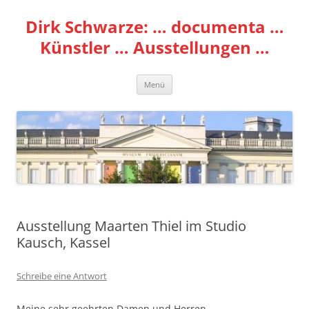
Zum
Inhalt
Dirk Schwarze: … documenta …
springen
Künstler … Ausstellungen …
Menü
Ausstellung Maarten Thiel im Studio
Kausch, Kassel
Schreibe eine Antwort
Meine sehr geehrten Damen und Herren,