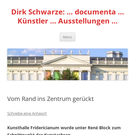
Zum
Inhalt
Dirk Schwarze: … documenta …
springen
Künstler … Ausstellungen …
Menü
Vom Rand ins Zentrum gerückt
Schreibe eine Antwort
Kunsthalle Fridericianum wurde unter René Block zum
Schnittpunkt der Kunstachsen