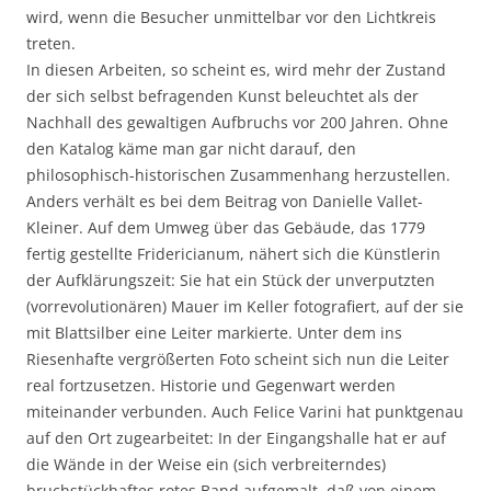
wird, wenn die Besucher unmittelbar vor den Lichtkreis
treten.
In diesen Arbeiten, so scheint es, wird mehr der Zustand
der sich selbst befragenden Kunst beleuchtet als der
Nachhall des gewaltigen Aufbruchs vor 200 Jahren. Ohne
den Katalog käme man gar nicht darauf, den
philosophisch-historischen Zusammenhang herzustellen.
Anders verhält es bei dem Beitrag von Danielle Vallet-
Kleiner. Auf dem Umweg über das Gebäude, das 1779
fertig gestellte Fridericianum, nähert sich die Künstlerin
der Aufklärungszeit: Sie hat ein Stück der unverputzten
(vorrevolutionären) Mauer im Keller fotografiert, auf der sie
mit Blattsilber eine Leiter markierte. Unter dem ins
Riesenhafte vergrößerten Foto scheint sich nun die Leiter
real fortzusetzen. Historie und Gegenwart werden
miteinander verbunden. Auch FeIice Varini hat punktgenau
auf den Ort zugearbeitet: In der Eingangshalle hat er auf
die Wände in der Weise ein (sich verbreiterndes)
bruchstückhaftes rotes Band aufgemalt, daß von einem