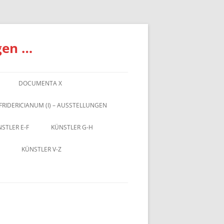
gen …
DOCUMENTA X
FRIDERICIANUM (I) – AUSSTELLUNGEN
STLER E-F
KÜNSTLER G-H
KÜNSTLER V-Z