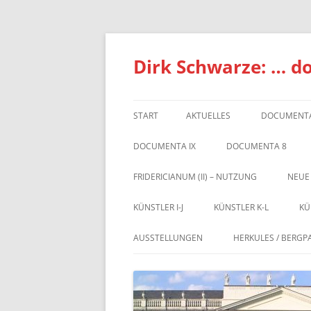
Zum
Inhalt
springen
Dirk Schwarze: … d
START
AKTUELLES
DOCUMENTA
DOCUMENTA IX
DOCUMENTA 8
FRIDERICIANUM (II) – NUTZUNG
NEUE
KÜNSTLER I-J
KÜNSTLER K-L
KÜ
AUSSTELLUNGEN
HERKULES / BERGP