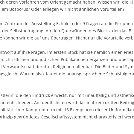
ich deren Vorfahren vom Orient gemacht haben. Wissen wir, die Kin
e am Bosporus? Oder erliegen wir nicht ähnlichen Vorurteilen?
m Zentrum der Ausstellung Echolot oder 9 Fragen an die Peripheri
rt der Selbstbefragung. An den Querwänden des Blocks, der das Bild 
e können wir die auf uns übertragen. Nicht nur die Vorurteile ver
 Antwort auf ihre Fragen. Im ersten Stock hat sie nämlich einen Frie
en, christlichen und jüdischen Publikationen ergänzen und überla
d Verwandtschaft der drei Religionen offenbar. Die Bilder und Sym
gsgleich. Warum also, lautet die unausgesprochene Schlußfolgeru
nstlerin, die den Eindruck erweckt, nur mit unauffällig und ästheti
 und entschieden. Am deutlichsten wird das in ihrem dritten Beitrag z
militärischer Kampfuniform mit 16 Exemplaren dieser Uniform flank
prinzip gegründetes Gesellschaftssystem nicht charakterisiert werd