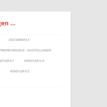
gen …
DOCUMENTA X
FRIDERICIANUM (I) – AUSSTELLUNGEN
STLER E-F
KÜNSTLER G-H
KÜNSTLER V-Z