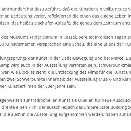
Jahrhundert hat dazu geführt, daß die Künstler ein völlig neues Ve
an Bedeutung verlor, reflektierten die einen das eigene Leben im 
lzeit, das heißt sie schufen Abläufe, die genau dem Zeitraum ents
r des Museums Fridericianum in Kassel, bereitet in diesen Tagen ein
 50 Künstlernamen versprechen eine Schau, die eine Bilanz der Kuns
cklungssprungs der Kunst in der Dada-Bewegung und bei Marcel D
hamp wird auch in der Ausstellung vertreten sein, schwerpunktmä
 war, wie Block es sieht, die Entdeckung des Films für die Kunst 
den zwei Schwerpunkte innerhalb der Ausstellung Musik- und Klan
ier Künstlerfilmen der 60er Jahre sein.
egenwelten zur traditionellen Kunst als Quellen für neue Ausdruc
l drehte einen Film, der ausschließlich das Empire State Building z
rke, die auch in die Ausstellung aufgenommen werden, haben zur B