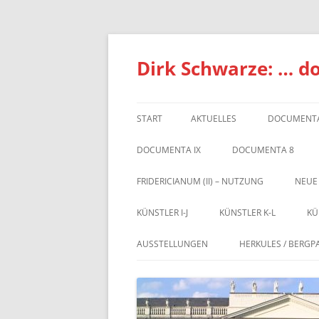
Zum
Inhalt
springen
Dirk Schwarze: … d
START
AKTUELLES
DOCUMENTA
DOCUMENTA IX
DOCUMENTA 8
FRIDERICIANUM (II) – NUTZUNG
NEUE
KÜNSTLER I-J
KÜNSTLER K-L
KÜ
AUSSTELLUNGEN
HERKULES / BERGP