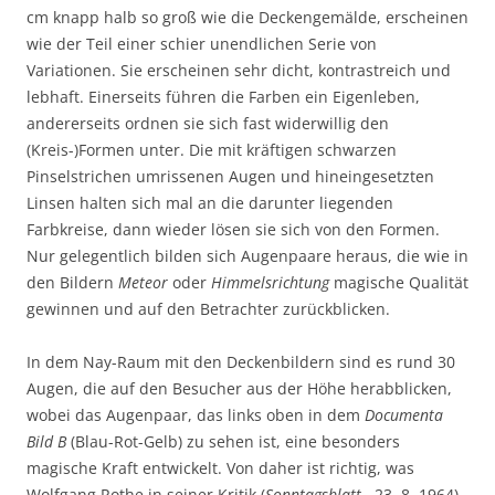
cm knapp halb so groß wie die Deckengemälde, erscheinen
wie der Teil einer schier unendlichen Serie von
Variationen. Sie erscheinen sehr dicht, kontrastreich und
lebhaft. Einerseits führen die Farben ein Eigenleben,
andererseits ordnen sie sich fast widerwillig den
(Kreis-)Formen unter. Die mit kräftigen schwarzen
Pinselstrichen umrissenen Augen und hineingesetzten
Linsen halten sich mal an die darunter liegenden
Farbkreise, dann wieder lösen sie sich von den Formen.
Nur gelegentlich bilden sich Augenpaare heraus, die wie in
den Bildern
Meteor
oder
Himmelsrichtung
magische Qualität
gewinnen und auf den Betrachter zurückblicken.
In dem Nay-Raum mit den Deckenbildern sind es rund 30
Augen, die auf den Besucher aus der Höhe herabblicken,
wobei das Augenpaar, das links oben in dem
Documenta
Bild B
(Blau-Rot-Gelb) zu sehen ist, eine besonders
magische Kraft entwickelt. Von daher ist richtig, was
Wolfgang Rothe in seiner Kritik (
Sonntagsblatt
, 23. 8. 1964)