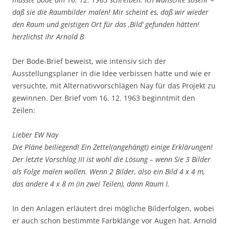
daß sie die Raumbilder malen! Mir scheint es, daß wir wieder
den Raum und geistigen Ort für das ‚Bild‘ gefunden hätten!
herzlichst Ihr Arnold B
Der Bode-Brief beweist, wie intensiv sich der
Ausstellungsplaner in die Idee verbissen hatte und wie er
versuchte, mit Alternativvorschlägen Nay für das Projekt zu
gewinnen. Der Brief vom 16. 12. 1963 beginntmit den
Zeilen:
Lieber EW Nay
Die Pläne beiliegend! Ein Zettel(angehängt) einige Erklärungen!
Der letzte Vorschlag III ist wohl die Lösung – wenn Sie 3 Bilder
als Folge malen wollen. Wenn 2 Bilder, also ein Bild 4 x 4 m,
das andere 4 x 8 m (in zwei Teilen), dann Raum I.
In den Anlagen erläutert drei mögliche Bilderfolgen, wobei
er auch schon bestimmte Farbklänge vor Augen hat. Arnold