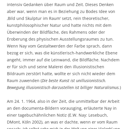
intensiv Gedanken über Raum und Zeit. Dieses Denken
aber war, wenn man es in Beziehung zu Bodes Idee von
‚Bild und Skulptur im Raum‘ setzt, rein theoretischer,
kunstphilosophischer Natur und hatte nichts mit dem
Überwinden der Bildfläche, des Rahmens oder der
Eroberung des physischen Ausstellungsraumes zu tun.
Wenn Nay vom Gestaltwerden der Farbe sprach, dann
bezog er sich, was die künstlerisch-handwerkliche Ebene
angeht, immer auf die Leinwand, die Bildfläche. Nachdem
er für sich und seine Malerei den illusionistischen
Bildraum zerstört hatte, wollte er sich nicht wieder dem
Raum zuwenden (
Die beste Kunst ist unillusionistisch.
Bewegung illusionistisch darzustellen ist billiger Naturalismus.
)
Am 24. 1. 1964, also in der Zeit, die unmittelbar der Arbeit
an den documenta-Bildern vorausging, erläuterte Nay in
einer tagebuchähnlichen Notiz (E.W. Nay: Lesebuch,
DMont, Köln 2002), an was er dachte, wenn er vom Raum
sprach:
Ich selbst sehe mich in der Welt von einer Vielzahl von