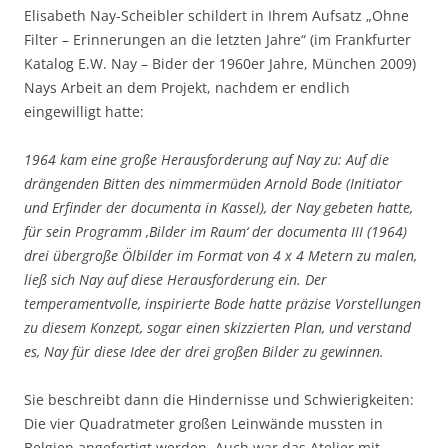
Elisabeth Nay-Scheibler schildert in Ihrem Aufsatz „Ohne
Filter – Erinnerungen an die letzten Jahre“ (im Frankfurter
Katalog E.W. Nay – Bider der 1960er Jahre, München 2009)
Nays Arbeit an dem Projekt, nachdem er endlich
eingewilligt hatte:
1964 kam eine große Herausforderung auf Nay zu: Auf die
drängenden Bitten des nimmermüden Arnold Bode (Initiator
und Erfinder der documenta in Kassel), der Nay gebeten hatte,
für sein Programm ‚Bilder im Raum‘ der documenta III (1964)
drei übergroße Ölbilder im Format von 4 x 4 Metern zu malen,
ließ sich Nay auf diese Herausforderung ein. Der
temperamentvolle, inspirierte Bode hatte präzise Vorstellungen
zu diesem Konzept, sogar einen skizzierten Plan, und verstand
es, Nay für diese Idee der drei großen Bilder zu gewinnen.
Sie beschreibt dann die Hindernisse und Schwierigkeiten:
Die vier Quadratmeter großen Leinwände mussten in
Belgien angefertigt werden. Auch war das Atelier mit