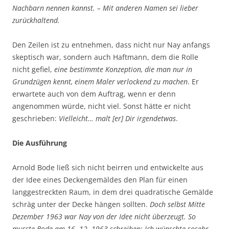
Nachbarn nennen kannst. – Mit anderen Namen sei lieber
zurückhaltend.
Den Zeilen ist zu entnehmen, dass nicht nur Nay anfangs
skeptisch war, sondern auch Haftmann, dem die Rolle
nicht gefiel,
eine bestimmte Konzeption, die man nur in
Grundzügen kennt, einem Maler verlockend zu machen
. Er
erwartete auch von dem Auftrag, wenn er denn
angenommen würde, nicht viel. Sonst hätte er nicht
geschrieben:
Vielleicht… malt [er] Dir irgendetwas
.
Die Ausführung
Arnold Bode ließ sich nicht beirren und entwickelte aus
der Idee eines Deckengemäldes den Plan für einen
langgestreckten Raum, in dem drei quadratische Gemälde
schräg unter der Decke hängen sollten.
Doch selbst Mitte
Dezember 1963 war Nay von der Idee nicht überzeugt. So
musste Bode am 16. 12. 1963 schreiben: Ich wünschte sosehr –