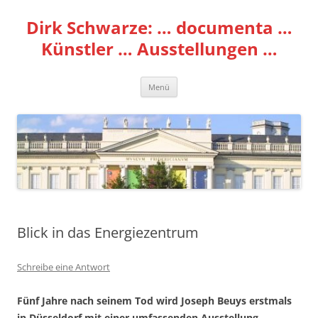
Zum
Inhalt
Dirk Schwarze: … documenta …
springen
Künstler … Ausstellungen …
Menü
Blick in das Energiezentrum
Schreibe eine Antwort
Fünf Jahre nach seinem Tod wird Joseph Beuys erstmals
in Düsseldorf mit einer umfassenden Ausstellung