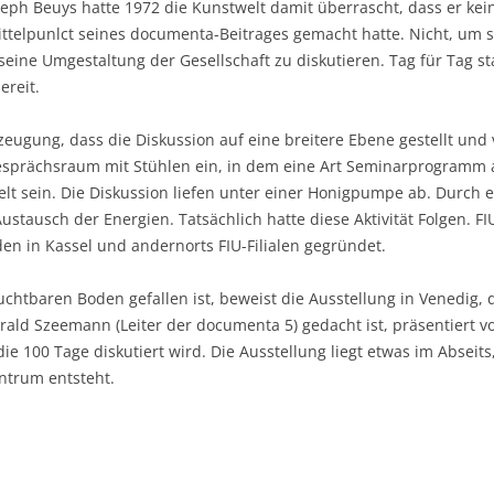
eph Beuys hatte 1972 die Kunstwelt damit überrascht, dass er kein
Mittelpunlct seines documenta-Beitrages gemacht hatte. Nicht, um 
ne Umgestaltung der Gesellschaft zu diskutieren. Tag für Tag sta
ereit.
zeugung, dass die Diskussion auf eine breitere Ebene gestellt und
esprächsraum mit Stühlen ein, in dem eine Art Seminarprogramm ab
elt sein. Die Diskussion liefen unter einer Honigpumpe ab. Durch
stausch der Energien. Tatsächlich hatte diese Aktivität Folgen. F
 in Kassel und andernorts FIU-Filialen gegründet.
uchtbaren Boden gefallen ist, beweist die Ausstellung in Venedig, 
rald Szeemann (Leiter der documenta 5) gedacht ist, präsentiert vo
ie 100 Tage diskutiert wird. Die Ausstellung liegt etwas im Abseits
ntrum entsteht.