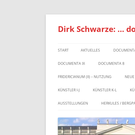
Zum
Inhalt
springen
Dirk Schwarze: … d
START
AKTUELLES
DOCUMENTA
DOCUMENTA IX
DOCUMENTA 8
FRIDERICIANUM (II) – NUTZUNG
NEUE
KÜNSTLER I-J
KÜNSTLER K-L
KÜ
AUSSTELLUNGEN
HERKULES / BERGP