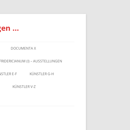
gen …
DOCUMENTA X
FRIDERICIANUM (I) – AUSSTELLUNGEN
STLER E-F
KÜNSTLER G-H
KÜNSTLER V-Z