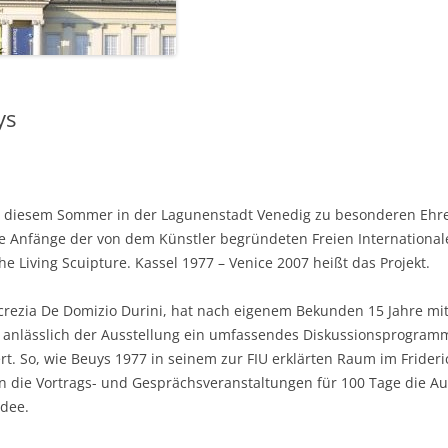
ys
 diesem Sommer in der Lagunenstadt Venedig zu besonderen Ehren
 Anfänge der von dem Künstler begründeten Freien Internationalen
he Living Scuipture. Kassel 1977 – Venice 2007 heißt das Projekt.
ucrezia De Domizio Durini, hat nach eigenem Bekunden 15 Jahre mi
at anlässlich der Ausstellung ein umfassendes Diskussionsprogramm
iert. So, wie Beuys 1977 in seinem zur FIU erklärten Raum im Frider
n die Vortrags- und Gesprächsveranstaltungen für 100 Tage die Aus
Idee.