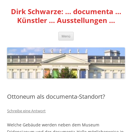
Zum
Inhalt
Dirk Schwarze: … documenta …
springen
Künstler … Ausstellungen …
Menü
Ottoneum als documenta-Standort?
Schreibe eine Antwort
Welche Gebäude werden neben dem Museum
Fridencianum und der documenta-Halle möglicherweise in