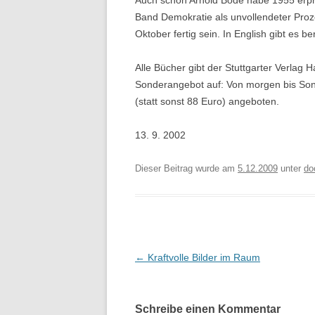
Auch schon Arnold Bode habe 1955 erprob
Band Demokratie als unvollendeter Proze
Oktober fertig sein. In English gibt es 
Alle Bücher gibt der Stuttgarter Verlag
Sonderangebot auf: Von morgen bis Son
(statt sonst 88 Euro) angeboten.
13. 9. 2002
Dieser Beitrag wurde am
5.12.2009
unter
do
Beitragsnavigation
←
Kraftvolle Bilder im Raum
Schreibe einen Kommentar