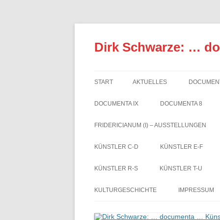
Zum
Inhalt
springen
Dirk Schwarze: … d
START
AKTUELLES
DOCUMENT
DOCUMENTA IX
DOCUMENTA 8
FRIDERICIANUM (I) – AUSSTELLUNGEN
KÜNSTLER C-D
KÜNSTLER E-F
KÜNSTLER R-S
KÜNSTLER T-U
KULTURGESCHICHTE
IMPRESSUM