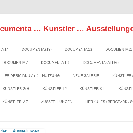
ocumenta … Künstler … Ausstellung
A 14
DOCUMENTA (13)
DOCUMENTA 12
DOCUMENTA11
DOCUMENTA 7
DOCUMENTA 1-6
DOCUMENTA (ALLG.)
FRIDERICIANUM (II) – NUTZUNG
NEUE GALERIE
KÜNSTLER 
KÜNSTLER G-H
KÜNSTLER I-J
KÜNSTLER K-L
KÜNSTL
KÜNSTLER V-Z
AUSSTELLUNGEN
HERKULES / BERGPARK / 