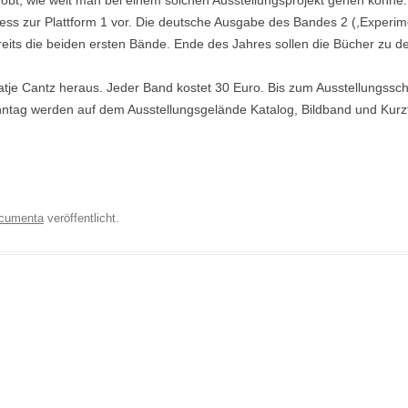
t, wie weit man bei einem solchen Ausstellungsprojekt gehen könne. I
ss zur Plattform 1 vor. Die deutsche Ausgabe des Bandes 2 (,Experime
bereits die beiden ersten Bände. Ende des Jahres sollen die Bücher zu d
 Hatje Cantz heraus. Jeder Band kostet 30 Euro. Bis zum Ausstellungss
ntag werden auf dem Ausstellungsgelände Katalog, Bildband und Kurz
cumenta
veröffentlicht.