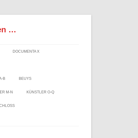
en …
DOCUMENTA X
A-B
BEUYS
ER M-N
KÜNSTLER O-Q
SCHLOSS