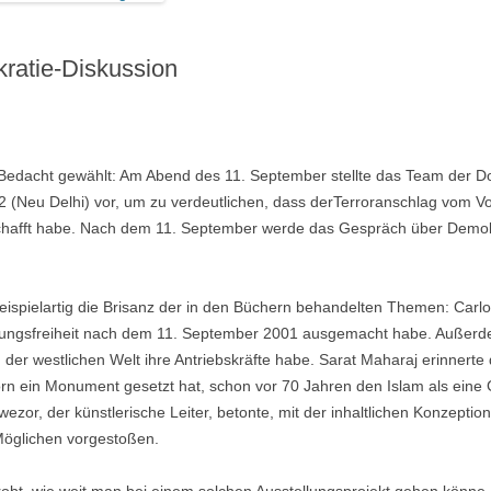
ratie-Diskussion
t Bedacht gewählt: Am Abend des 11. September stellte das Team der
 2 (Neu Delhi) vor, um zu verdeutlichen, dass derTerroranschlag vom V
rschafft habe. Nach dem 11. September werde das Gespräch über Demok
eispielartig die Brisanz der in den Büchern behandelten Themen: Carlos
ungsfreiheit nach dem 11. September 2001 ausgemacht habe. Außerdem
er westlichen Welt ihre Antriebskräfte habe. Sarat Maharaj erinnerte 
n ein Monument gesetzt hat, schon vor 70 Jahren den Islam als eine 
zor, der künstlerische Leiter, betonte, mit der inhaltlichen Konzeptio
öglichen vorgestoßen.