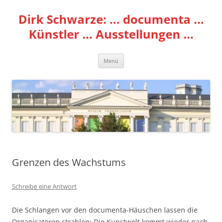
Zum
Inhalt
Dirk Schwarze: … documenta …
springen
Künstler … Ausstellungen …
Menü
Grenzen des Wachstums
Schreibe eine Antwort
Die Schlangen vor den documenta-Häuschen lassen die
Organisatoren strahlen: Die Kunstwelt kommt wieder nach