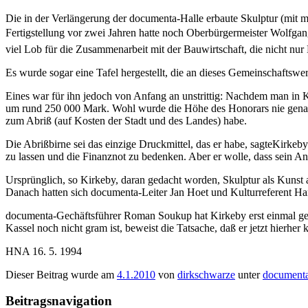
Die in der Verlängerung der documenta-Halle erbaute Skulptur (mit m
Fertigstellung vor zwei Jahren hatte noch Oberbürgermeister Wolfgang
viel Lob für die Zusammenarbeit mit der Bauwirtschaft, die nicht nur 
Es wurde sogar eine Tafel hergestellt, die an dieses Gemeinschaftswer
Eines war für ihn jedoch von Anfang an unstrittig: Nachdem man in K
um rund 250 000 Mark. Wohl wurde die Höhe des Honorars nie genau d
zum Abriß (auf Kosten der Stadt und des Landes) habe.
Die Abrißbirne sei das einzige Druckmittel, das er habe, sagteKirkeb
zu lassen und die Finanznot zu bedenken. Aber er wolle, dass sein A
Ursprünglich, so Kirkeby, daran gedacht worden, Skulptur als Kunst 
Danach hatten sich documenta-Leiter Jan Hoet und Kulturreferent Ha
documenta-Gechäftsführer Roman Soukup hat Kirkeby erst einmal gebe
Kassel noch nicht gram ist, beweist die Tatsache, daß er jetzt hierhe
HNA 16. 5. 1994
Dieser Beitrag wurde am
4.1.2010
von
dirkschwarze
unter
document
Beitragsnavigation