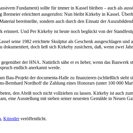
assivem Fundament) sollte für immer in Kassel bleiben – auch als auss
 Bremeier erleichtert ausgerufen: Nun bleibt Kirkeby in Kassel. Übe
Material bereitstellte, sondern auch durch den Einsatz der Auszubilden
k erinnert. Und Per Kirkeby ist heute noch beglückt von der Standfesti
assel seine 1982 errichtete Skulptur als Geschenk ausgeschlagen und a
okumentiert, doch ließ sich Kirkeby zusichern, daß, wenn zwei Jahre 
y gegenüber der HNA. Natürlich sähe er es lieber, wenn das Bauwerk ste
nspruch endlich anerkannt werde.
am Bau-Projekt der documenta-Halle zu finanzieren (schließlich steht s
ns-Bernhard Nordhoff die Zahlung eines Honorars (unter 100 000 Mark)
ten, den Abriß noch nicht vollziehen zu lassen. Kirkeby ist auch zu
r kam, eine Ausstellung mit sieben seiner neuesten Gemälde in Neuen Gal
a
,
Künstler
veröffentlicht.