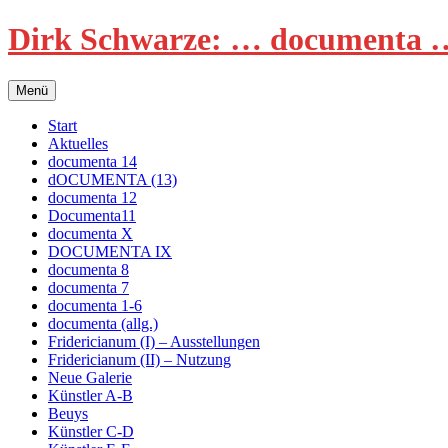
Zum
Dirk Schwarze: … documenta …
Inhalt
springen
Menü
Start
Aktuelles
documenta 14
dOCUMENTA (13)
documenta 12
Documenta11
documenta X
DOCUMENTA IX
documenta 8
documenta 7
documenta 1-6
documenta (allg.)
Fridericianum (I) – Ausstellungen
Fridericianum (II) – Nutzung
Neue Galerie
Künstler A-B
Beuys
Künstler C-D