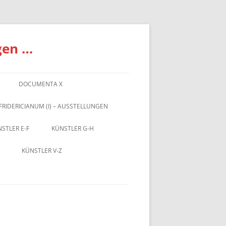
gen …
DOCUMENTA X
FRIDERICIANUM (I) – AUSSTELLUNGEN
STLER E-F
KÜNSTLER G-H
KÜNSTLER V-Z