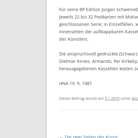
Für seine BP Edition Jürgen Schwein
Jeweils 22 bis 32 Postkarten mit Moti
geschlossenen Serie; in Einzelfällen
Innenseiten der aufklappbaren Kassett
des Künstlers.
Die anspruchsvoll gedruckte (Schwarz-
Dietmar Kirves, Armando, Per Kirkeby,
herausgegebenen Kassetten kosten zw
HNA 19. 9. 1987
Dieser Beitrag wurde am
5.1.2010
unter
do
Beitragsnavigation
←
Die zwei Seiten der Kunst