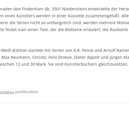
ebraden (Am Finkenhain 6b, 3501 Niedenstein) entwickelte der He
ven eines Künstlers werden in einer Kassette zusammengefaßt. Alle 
, wenn die Serien nicht so umfangreich sind, werden mehrere Moti
e findet man einen Text, der die Bildserie erläutert; die Rückseit
Weiß-)Edition startete mit Serien von A.R. Penck und Arnulf Rainer
 Max Neumann, Christo, Felix Droese, Dieter Appelt und Jürgen Kla
ischen 12 und 30 Mark. Sie sind Künstlerbüchern gleichzusetzen.
cumenta
veröffentlicht.