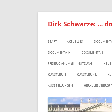
Zum
Inhalt
springen
Dirk Schwarze: … d
START
AKTUELLES
DOCUMENTA
DOCUMENTA IX
DOCUMENTA 8
FRIDERICIANUM (II) – NUTZUNG
NEUE
KÜNSTLER I-J
KÜNSTLER K-L
KÜ
AUSSTELLUNGEN
HERKULES / BERGP