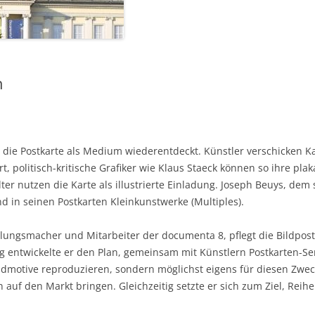
n
n die Postkarte als Medium wiederentdeckt. Künstler verschicken Ka
, politisch-kritische Grafiker wie Klaus Staeck können so ihre plak
er nutzen die Karte als illustrierte Einladung. Joseph Beuys, dem 
d in seinen Postkarten Kleinkunstwerke (Multiples).
ngsmacher und Mitarbeiter der documenta 8, pflegt die Bildpostkar
 entwickelte er den Plan, gemeinsam mit Künstlern Postkarten-Se
ildmotive reproduzieren, sondern möglichst eigens für diesen Zwe
 auf den Markt bringen. Gleichzeitig setzte er sich zum Ziel, Reih