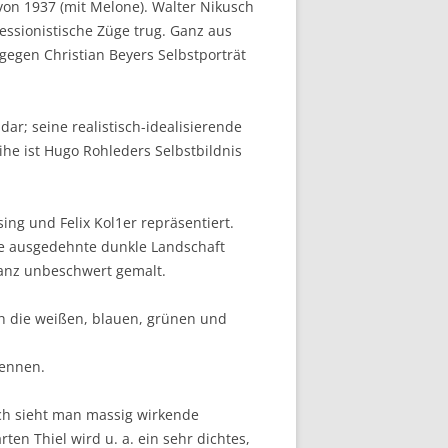
von 1937 (mit Melone). Walter Nikusch
ssionistische Züge trug. Ganz aus
gegen Christian Beyers Selbstporträt
ar; seine realistisch-idealisierende
ihe ist Hugo Rohleders Selbstbildnis
ing und Felix Kol1er repräsentiert.
Die ausgedehnte dunkle Landschaft
ganz unbeschwert gemalt.
ch die weißen, blauen, grünen und
kennen.
sch sieht man massig wirkende
en Thiel wird u. a. ein sehr dichtes,