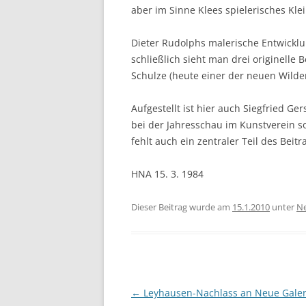
aber im Sinne Klees spielerisches Klein
Dieter Rudolphs malerische Entwicklu
schließlich sieht man drei originelle
Schulze (heute einer der neuen Wilden
Aufgestellt ist hier auch Siegfried Ge
bei der Jahresschau im Kunstverein so f
fehlt auch ein zentraler Teil des Be
HNA 15. 3. 1984
Dieser Beitrag wurde am
15.1.2010
unter
Ne
Beitragsnavigation
←
Leyhausen-Nachlass an Neue Galer