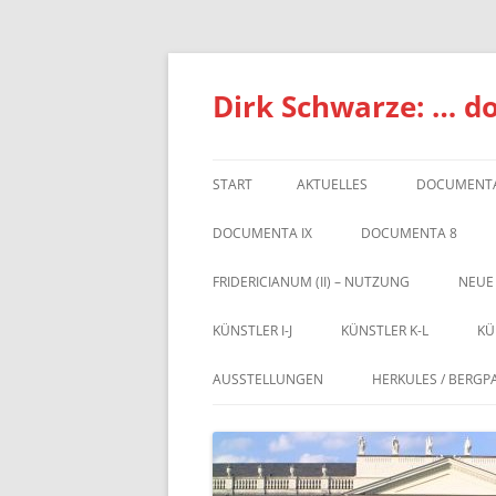
Zum
Inhalt
springen
Dirk Schwarze: … d
START
AKTUELLES
DOCUMENTA
DOCUMENTA IX
DOCUMENTA 8
FRIDERICIANUM (II) – NUTZUNG
NEUE
KÜNSTLER I-J
KÜNSTLER K-L
KÜ
AUSSTELLUNGEN
HERKULES / BERGP