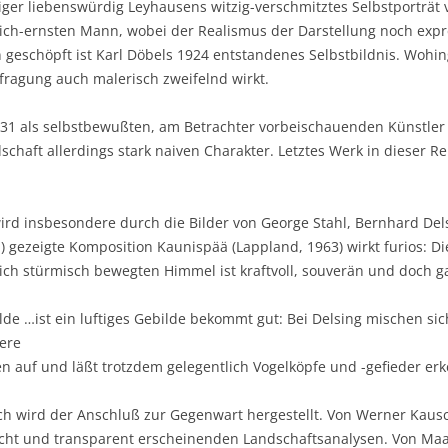
iger liebenswürdig Leyhausens witzig-verschmitztes Selbstporträt 
ich-ernsten Mann, wobei der Realismus der Darstellung noch expre
 geschöpft ist Karl Döbels 1924 entstandenes Selbstbildnis. Wohin
efragung auch malerisch zweifelnd wirkt.
 1931 als selbstbewußten, am Betrachter vorbeischauenden Künstler d
chaft allerdings stark naiven Charakter. Letztes Werk in dieser Re
ird insbesondere durch die Bilder von George Stahl, Bernhard Dels
n) gezeigte Komposition Kaunispää (Lappland, 1963) wirkt furios: 
ich stürmisch bewegten Himmel ist kraftvoll, souverän und doch 
e …ist ein luftiges Gebilde bekommt gut: Bei Delsing mischen si
tere
en auf und läßt trotzdem gelegentlich Vogelköpfe und -gefieder er
ich wird der Anschluß zur Gegenwart hergestellt. Von Werner Kau
cht und transparent erscheinenden Landschaftsanalysen. Von Maart