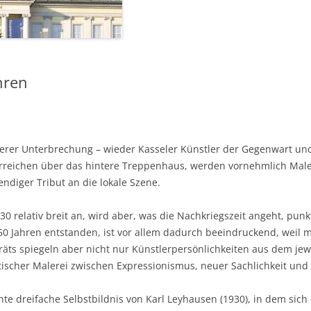
hren
gerer Unterbrechung – wieder Kasseler Künstler der Gegenwart un
erreichen über das hintere Treppenhaus, werden vornehmlich Male
wendiger Tribut an die lokale Szene.
30 relativ breit an, wird aber, was die Nachkriegszeit angeht, pun
 50 Jahren entstanden, ist vor allem dadurch beeindruckend, weil 
räts spiegeln aber nicht nur Künstlerpersönlichkeiten aus dem jew
stischer Malerei zwischen Expressionismus, neuer Sachlichkeit und
nte dreifache Selbstbildnis von Karl Leyhausen (1930), in dem sich 