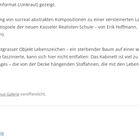
format (,Unkraut) gezeigt.
ng von surreal-abstrakten Kompositionen zu einer versteinerten La
 Beispiele der neuen Kasseler Realisten-Schule – von Erik Hoffmann
).
rstgrasser Objekt Lebenszeichen – ein sterbender Baum auf einer 
aszinierte, kann sich hier nicht entfalten: Das Kabinett ist viel zu
itrages – die von der Decke hängenden Stoffahnen, die mit den Leb
ue Galerie
veröffentlicht.
ie