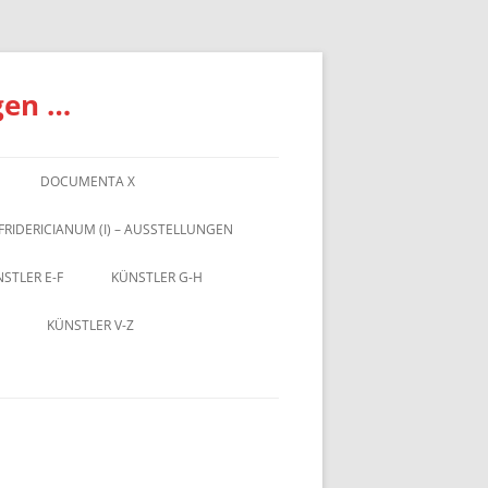
gen …
DOCUMENTA X
FRIDERICIANUM (I) – AUSSTELLUNGEN
STLER E-F
KÜNSTLER G-H
KÜNSTLER V-Z