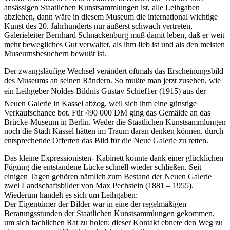
ansässigen Staatlichen Kunstsammlungen ist, alle Leihgaben
abziehen, dann wäre in diesem Museum die international wichtige
Kunst des 20. Jahrhunderts nur äußerst schwach vertreten,
Galerieleiter Bernhard Schnackenburg muß damit leben, daß er weit
mehr bewegliches Gut verwaltet, als ihm lieb ist und als den meisten
Museurnsbesuchern bewußt ist.
Der zwangsläufige Wechsel verändert oftmals das Erscheinungsbild
des Museums an seinen Rändern. So mußte man jetzt zusehen, wie
ein Leihgeber Noldes Bildnis Gustav Schief1er (1915) aus der
Neuen Galerie in Kassel abzog, weil sich ihm eine günstige
Verkaufschance bot. Für 490 000 DM ging das Gemälde an das
Brücke-Museum in Berlin. Weder die Staatlichen Kunstsammlungen
noch die Stadt Kassel hätten im Traum daran denken können, durch
entsprechende Offerten das Bild für die Neue Galerie zu retten.
Das kleine Expressionisten- Kabinett konnte dank einer glücklichen
Fügung die entstandene Lücke schnell wieder schließen. Seit
einigen Tagen gehören nämlich zum Bestand der Neuen Galerie
zwei Landschaftsbilder von Max Pechstein (1881 – 1955).
Wiederum handelt es sich um Leihgaben:
Der Eigentümer der Bilder war in eine der regelmäßigen
Beratungsstunden der Staatlichen Kunstsammlungen gekommen,
um sich fachlichen Rat zu holen; dieser Kontakt ebnete den Weg zu