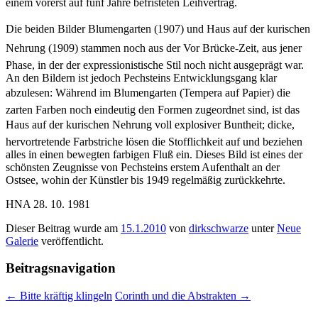
einem vorerst auf fünf Jahre befristeten Leihvertrag.
Die beiden Bilder Blumengarten (1907) und Haus auf der kurischen
Nehrung (1909) stammen noch aus der Vor Brücke-Zeit, aus jener
Phase, in der der expressionistische Stil noch nicht ausgeprägt war.
An den Bildern ist jedoch Pechsteins Entwicklungsgang klar
abzulesen: Während im Blumengarten (Tempera auf Papier) die
zarten Farben noch eindeutig den Formen zugeordnet sind, ist das
Haus auf der kurischen Nehrung voll explosiver Buntheit; dicke,
hervortretende Farbstriche lösen die Stofflichkeit auf und beziehen
alles in einen bewegten farbigen Fluß ein. Dieses Bild ist eines der
schönsten Zeugnisse von Pechsteins erstem Aufenthalt an der
Ostsee, wohin der Künstler bis 1949 regelmäßig zurückkehrte.
HNA 28. 10. 1981
Dieser Beitrag wurde am
15.1.2010
von
dirkschwarze
unter
Neue
Galerie
veröffentlicht.
Beitragsnavigation
←
Bitte kräftig klingeln
Corinth und die Abstrakten
→