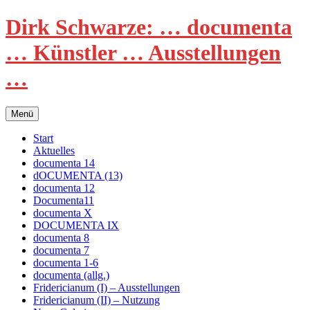
Zum
Dirk Schwarze: … documenta
Inhalt
springen
… Künstler … Ausstellungen
…
Menü
Start
Aktuelles
documenta 14
dOCUMENTA (13)
documenta 12
Documenta11
documenta X
DOCUMENTA IX
documenta 8
documenta 7
documenta 1-6
documenta (allg.)
Fridericianum (I) – Ausstellungen
Fridericianum (II) – Nutzung