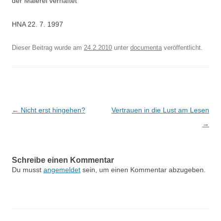
der Malerei verhaftet
HNA 22. 7. 1997
Dieser Beitrag wurde am
24.2.2010
unter
documenta
veröffentlicht.
Beitragsnavigation
←
Nicht erst hingehen?
Vertrauen in die Lust am Lesen
→
Schreibe einen Kommentar
Du musst
angemeldet
sein, um einen Kommentar abzugeben.