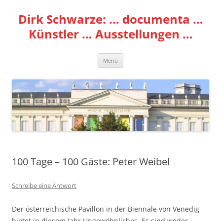
Zum
Inhalt
Dirk Schwarze: … documenta …
springen
Künstler … Ausstellungen …
Menü
100 Tage – 100 Gäste: Peter Weibel
Schreibe eine Antwort
Der österreichische Pavillon in der Biennale von Venedig
bietet in diesem Jahr Ungewöhnliches. Es sind weder