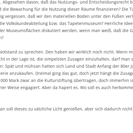
e. Abgesehen davon, daß das Nutzungs- und Entscheidungsrecht bei
 die Bewachung für die Nutzung dieser Räume finanzieren? Die Ta
ertig vergessen, daß wir den materiellen Boden unter den Füßen ver
die Volkskundeabteilung bzw. das Tapetenmuseum? Herrliche Ideen
 der Museumsflächen diskutiert werden, wenn man weiß, daß die Ge
n?
n Notstand zu sprechen. Den haben wir wirklich noch nicht. Wenn 
cht in der Lage ist, die simpelsten Zusagen einzuhalten, darf man 
n: Spät und mühsan hatten sich Land und Stadt Anfang der 80er J
rie anzukaufen. Dreimal ging das gut, doch jetzt hängt die Zusag
000 Mark zwar an die Kulturstiftung übertragen, doch immerhin is
eicher Weise engagiert. Aber da hapert es. Wo soll es auch herkomm
n soll dieses zu sätzliche Licht genießen, aber sich dadurch nicht