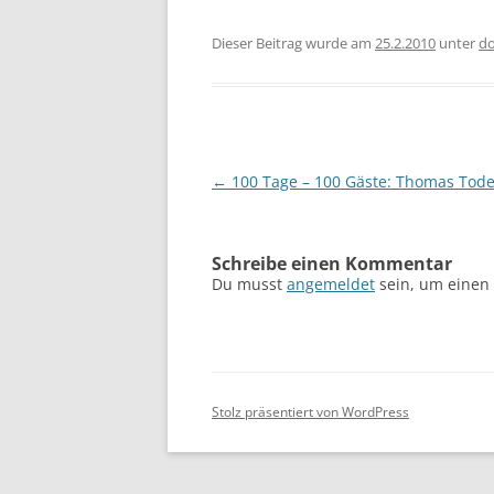
Dieser Beitrag wurde am
25.2.2010
unter
d
Beitragsnavigation
←
100 Tage – 100 Gäste: Thomas Tod
Schreibe einen Kommentar
Du musst
angemeldet
sein, um einen
Stolz präsentiert von WordPress