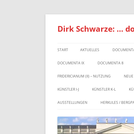
Zum
Inhalt
springen
Dirk Schwarze: … d
START
AKTUELLES
DOCUMENTA
DOCUMENTA IX
DOCUMENTA 8
FRIDERICIANUM (II) – NUTZUNG
NEUE
KÜNSTLER I-J
KÜNSTLER K-L
KÜ
AUSSTELLUNGEN
HERKULES / BERGP