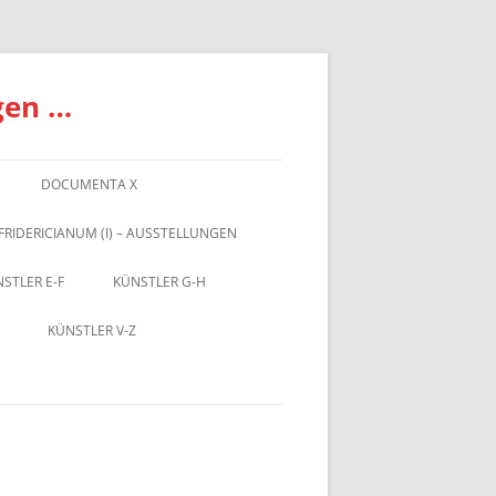
gen …
DOCUMENTA X
FRIDERICIANUM (I) – AUSSTELLUNGEN
STLER E-F
KÜNSTLER G-H
KÜNSTLER V-Z