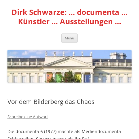
Zum
Inhalt
Dirk Schwarze: … documenta …
springen
Künstler … Ausstellungen …
Menü
Vor dem Bilderberg das Chaos
Schreibe eine Antwort
Die documenta 6 (1977) machte als Mediendocumenta
Schlagzeilen. Sie war besser als ihr Ruf.