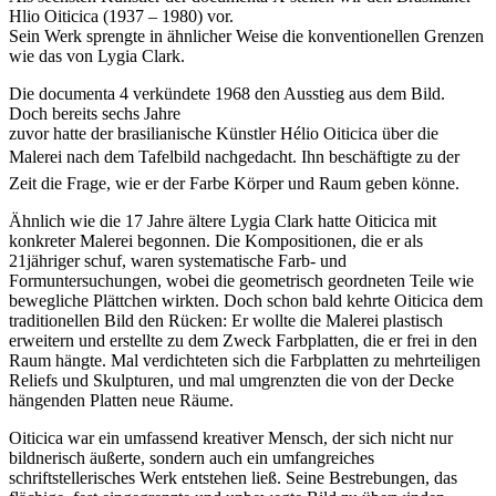
Hlio Oiticica (1937 – 1980) vor.
Sein Werk sprengte in ähnlicher Weise die konventionellen Grenzen
wie das von Lygia Clark.
Die documenta 4 verkündete 1968 den Ausstieg aus dem Bild.
Doch bereits sechs Jahre
zuvor hatte der brasilianische Künstler Hélio Oiticica über die
Malerei nach dem Tafelbild nachgedacht. Ihn beschäftigte zu der
Zeit die Frage, wie er der Farbe Körper und Raum geben könne.
Ähnlich wie die 17 Jahre ältere Lygia Clark hatte Oiticica mit
konkreter Malerei begonnen. Die Kompositionen, die er als
21jähriger schuf, waren systematische Farb- und
Formuntersuchungen, wobei die geometrisch geordneten Teile wie
bewegliche Plättchen wirkten. Doch schon bald kehrte Oiticica dem
traditionellen Bild den Rücken: Er wollte die Malerei plastisch
erweitern und erstellte zu dem Zweck Farbplatten, die er frei in den
Raum hängte. Mal verdichteten sich die Farbplatten zu mehrteiligen
Reliefs und Skulpturen, und mal umgrenzten die von der Decke
hängenden Platten neue Räume.
Oiticica war ein umfassend kreativer Mensch, der sich nicht nur
bildnerisch äußerte, sondern auch ein umfangreiches
schriftstellerisches Werk entstehen ließ. Seine Bestrebungen, das