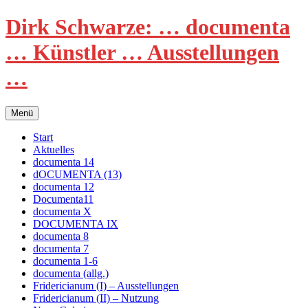
Zum
Dirk Schwarze: … documenta
Inhalt
springen
… Künstler … Ausstellungen
…
Menü
Start
Aktuelles
documenta 14
dOCUMENTA (13)
documenta 12
Documenta11
documenta X
DOCUMENTA IX
documenta 8
documenta 7
documenta 1-6
documenta (allg.)
Fridericianum (I) – Ausstellungen
Fridericianum (II) – Nutzung