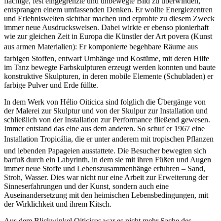
flächige, fest eingegrenzte und unbewegte Bild zu überwinden,
entsprangen einem umfassenden Denken. Er wollte Energiezentren
und Erlebniswelten sichtbar machen und erprobte zu diesem Zweck
immer neue Ausdrucksweisen. Dabei wirkte er ebenso pionierhaft
wie zur gleichen Zeit in Europa die Künstler der Art povera (Kunst
aus armen Materialien): Er komponierte begehbare Räume aus
farbigen Stoffen, entwarf Umhänge und Kostüme, mit deren Hilfe
im Tanz bewegte Farbskulpturen erzeugt werden konnten und baute
konstruktive Skulpturen, in deren mobile Elemente (Schubladen) er
farbige Pulver und Erde füllte.
In dem Werk von Hélio Oiticica sind folglich die Übergänge von
der Malerei zur Skulptur und von der Skulpur zur Installation und
schließlich von der Installation zur Performance fließend gewesen.
Immer entstand das eine aus dem anderen. So schuf er 1967 eine
Installation Tropicália, die er unter anderem mit tropischen Pflanzen
und lebenden Papageien ausstattete. Die Besucher bewegten sich
barfuß durch ein Labyrinth, in dem sie mit ihren Füßen und Augen
immer neue Stoffe und Lebenszusammenhänge erfuhren – Sand,
Stroh, Wasser. Dies war nicht nur eine Arbeit zur Erweiterung der
Sinneserfahrungen und der Kunst, sondern auch eine
Auseinandersetzung mit den heimischen Lebensbedingungen, mit
der Wirklichkeit und ihrem Kitsch.
Aus dem Blickwinkel Oiticicas war es nicht mehr Sache des