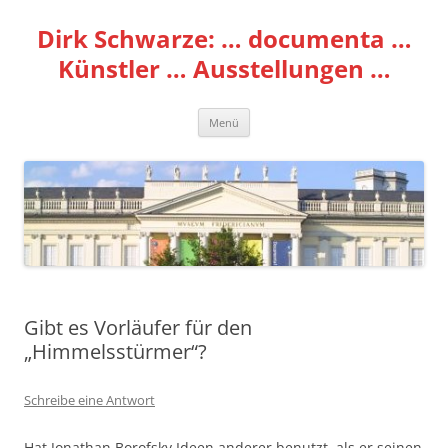
Zum
Inhalt
Dirk Schwarze: … documenta …
springen
Künstler … Ausstellungen …
Menü
Gibt es Vorläufer für den
„Himmelsstürmer“?
Schreibe eine Antwort
Hat Jonathan Borofsky Ideen anderer benutzt, als er seinen