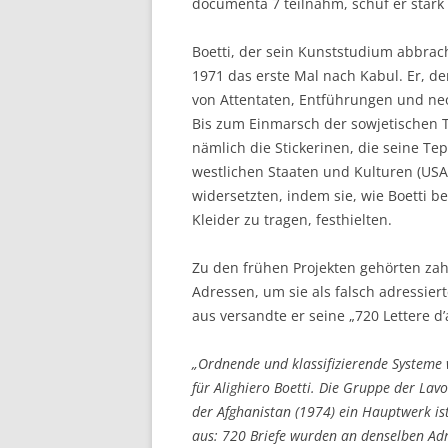
documenta 7 teilnahm, schuf er stark
Boetti, der sein Kunststudium abbrach
1971 das erste Mal nach Kabul. Er, de
von Attentaten, Entführungen und neo
Bis zum Einmarsch der sowjetischen T
nämlich die Stickerinen, die seine T
westlichen Staaten und Kulturen (USA
widersetzten, indem sie, wie Boetti b
Kleider zu tragen, festhielten.
Zu den frühen Projekten gehörten zahlr
Adressen, um sie als falsch adressi
aus versandte er seine „720 Lettere 
„Ordnende und klassifizierende Systeme
für Alighiero Boetti. Die Gruppe der Lavor
der Afghanistan (1974) ein Hauptwerk ist,
aus: 720 Briefe wurden an denselben Adr