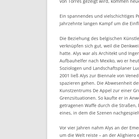
von Torres gezeigt wird, kommen neu
Ein spannendes und vielschichtiges P
Jahrzehnte langen Kampf um die Einfl
Die Beziehung des belgischen Künstler 
verknüpfen sich gut, weil die Denkwei
hatte. Alys war als Architekt und Ing
Aufbauhelfer nach Mexiko, wo er heut
Soziologen und Landschaftsplaner Lu
2001 ließ Alys zur Biennale von Vened
spazieren gehen. Die Abwesenheit des
Kunstzentrums De Appel zur einer Grup
Grenzsituationen. So kaufte er in An
getragenen Waffe durch die Straßen, 
eines, in dem die Szenen nachgespiel
Vor vier Jahren nahm Alys an der Eme
um die Welt reiste – an der Alighiero 