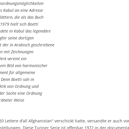
 Anordnungsmöglichkeiten
us Kabul an eine Adresse
ättern, die als das Buch
1979 hielt sich Boetti
ndete in Kabul das legendäre
ghir seine dortigen
t der in Arabisch geschriebene
sen mit Zeichnungen
erk vereint ein
inem Bild von harmonischer
ent für allgemeine
. Denn Boetti sah in
ektik von Ordnung und
eder Sache eine Ordnung
ordneter Weise
20 Lettere d’all Afghanistan“ verschickt hatte, versandte er auch vo
lungen. Diese Turiner Serie ist offenbar 1972 in der documenta 