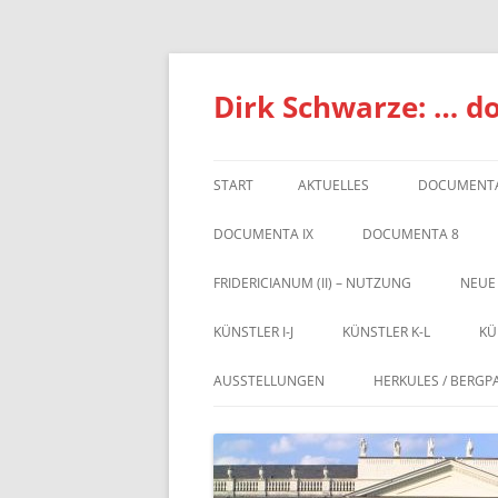
Zum
Inhalt
springen
Dirk Schwarze: … d
START
AKTUELLES
DOCUMENTA
DOCUMENTA IX
DOCUMENTA 8
FRIDERICIANUM (II) – NUTZUNG
NEUE
KÜNSTLER I-J
KÜNSTLER K-L
KÜ
AUSSTELLUNGEN
HERKULES / BERGP