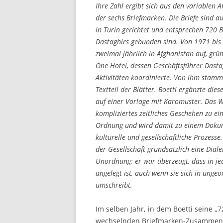
Ihre Zahl ergibt sich aus den variablen
der sechs Briefmarken. Die Briefe sind a
in Turin gerichtet und entsprechen 720 Bl
Dastaghirs gebunden sind. Von 1971 bis 
zweimal jährlich in Afghanistan auf, grü
One Hotel, dessen Geschäftsführer Dasta
Aktivitäten koordinierte. Von ihm stamm
Textteil der Blätter. Boetti ergänzte die
auf einer Vorlage mit Karomuster. Das W
kompliziertes zeitliches Geschehen zu e
Ordnung und wird damit zu einem Dokum
kulturelle und gesellschaftliche Prozesse
der Gesellschaft grundsätzlich eine Dial
Unordnung; er war überzeugt, dass in j
angelegt ist, auch wenn sie sich in unge
umschreibt.
Im selben Jahr, in dem Boetti seine „7
wechselnden Briefmarken-Zusammenstel