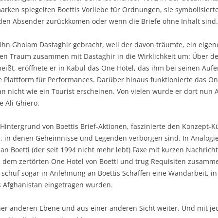
arken spiegelten Boettis Vorliebe für Ordnungen, sie symbolisiert
den Absender zurückkomen oder wenn die Briefe ohne Inhalt sind.
ihn Gholam Dastaghir gebracht, weil der davon träumte, ein eigene
den Traum zusammen mit Dastaghir in die Wirklichkeit um: Über d
heißt, eröffnete er in Kabul das One Hotel, das ihm bei seinen Au
e Plattform für Performances. Darüber hinaus funktionierte das One
stan nicht wie ein Tourist erscheinen. Von vielen wurde er dort nun 
e Ali Ghiero.
intergrund von Boettis Brief-Aktionen, faszinierte den Konzept-Kün
, in denen Geheimnisse und Legenden verborgen sind. In Analogie 
 an Boetti (der seit 1994 nicht mehr lebt) Faxe mit kurzen Nachric
h dem zertörten One Hotel von Boetti und trug Requisiten zusammen
s schuf sogar in Anlehnung an Boettis Schaffen eine Wandarbeit, i
s Afghanistan eingetragen wurden.
einer anderen Ebene und aus einer anderen Sicht weiter. Und mit j