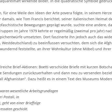
 aquarellhaft wirkende Bilder, in die quadratische Symbole gedruc
, für eine Weile den Ideen der Arte povera folgte, in seinem Her
r damals, wie Tom Francis berichtet, seiner italienischen Heimat de
faschistische Bewegungen geprägt wurde, suchte eine andere, dam
ruppen im Jahre 1979 kehrte er regelmäßig (zweimal pro Jahr) nac
eppichentwürfe umsetzten. Dort faszinerte ihn jedoch auch das wid
, Westdeutschland) zu beeinflussen versuchten, dem sich die Afg
ewundernd feststellte, an ihrer Wohnkultur (ohne Möbel) und ihrer
eiche Brief-Aktionen: Boetti verschickte Briefe mit kurzen Botschaf
erte Sendungen zurückzuerhalten und dann neu zu versenden bezie
d’all Afghanistan“. Dazu heißt es in einem Text des Museums Moder
 waren wesentliche Arbeitsgrundlagen
i Postali, in
 geht von einer Brieffolge
essaten geschickt.