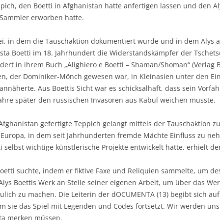
pich, den Boetti in Afghanistan hatte anfertigen lassen und den A
 Sammler erworben hatte.
bei, in dem die Tauschaktion dokumentiert wurde und in dem Alys 
ttista Boetti im 18. Jahrhundert die Widerstandskämpfer der Tsche
ldert in ihrem Buch „Alighiero e Boetti – Shaman/Shoman“ (Verlag
en, der Dominiker-Mönch gewesen war, in Kleinasien unter den Ei
 annäherte. Aus Boettis Sicht war es schicksalhaft, dass sein Vorf
ahre später den russischen Invasoren aus Kabul weichen musste.
n Afghanistan gefertigte Teppich gelangt mittels der Tauschaktion 
 Europa, in dem seit Jahrhunderten fremde Mächte Einfluss zu ne
selbst wichtige künstlerische Projekte entwickelt hatte, erhielt d
etti suchte, indem er fiktive Faxe und Reliquien sammelte, um d
Alys Boettis Werk an Stelle seiner eigenen Arbeit, um über das Wer
ch zu machen. Die Leiterin der dOCUMENTA (13) begibt sich auf d
em sie das Spiel mit Legenden und Codes fortsetzt. Wir werden uns
ta merken müssen.