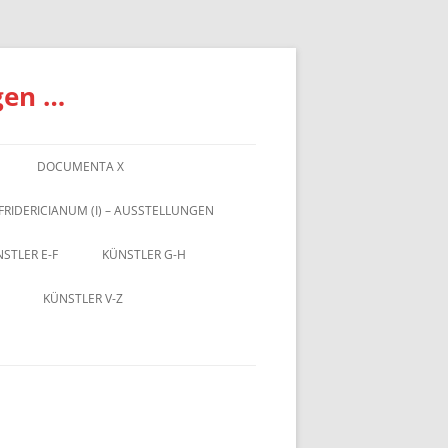
gen …
DOCUMENTA X
FRIDERICIANUM (I) – AUSSTELLUNGEN
STLER E-F
KÜNSTLER G-H
KÜNSTLER V-Z