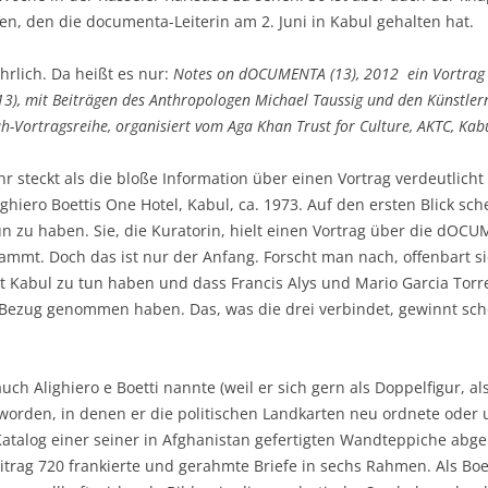
n, den die documenta-Leiterin am 2. Juni in Kabul gehalten hat.
hrlich. Da heißt es nur:
Notes on dOCUMENTA (13), 2012  ein Vortrag
3), mit Beiträgen des Anthropologen Michael Taussig und den Künstlern
Vortragsreihe, organisiert vom Aga Khan Trust for Culture, AKTC, Kabu
 steckt als die bloße Information über einen Vortrag verdeutlich
ighiero Boettis One Hotel, Kabul, ca. 1973. Auf den ersten Blick sc
un zu haben. Sie, die Kuratorin, hielt einen Vortrag über die dOC
tammt. Doch das ist nur der Anfang. Forscht man nach, offenbart si
t Kabul zu tun haben und dass Francis Alys und Mario Garcia Torres
 Bezug genommen haben. Das, was die drei verbindet, gewinnt scho
auch Alighiero e Boetti nannte (weil er sich gern als Doppelfigur, als
orden, in denen er die politischen Landkarten neu ordnete oder 
alog einer seiner in Afghanistan gefertigten Wandteppiche abgebil
itrag 720 frankierte und gerahmte Briefe in sechs Rahmen. Als Boe