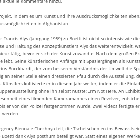
e aktuelle Kommentare hinzu.
rojekt, in dem es um Kunst und ihre Ausdrucksmöglichkeiten eben
ussmöglichkeiten in Afghanistan.
Francis Alys (Jahrgang 1959) zu Boetti ist nicht so intensiv wie d
se und Haltung des Konzeptkünstlers Alys das weiterentwickelt, wa
enieur tätig, bevor er sich der Kunst zuwandte. Nach dem großen E
e lebt. Seine künstlerischen Anfänge mit Spaziergängen als Kunst
cius Burckhardt, der zum besseren Verständnis der Umwelt die S
ig an seiner Stelle einen dressierten Pfau durch die Ausstellung,
 Künstlers kultivierte er in diesem Jahr weiter, indem er die Ein
penausstellung ohne ihn selbst nutzte: „I’m Not Here. An Exhibiti
wesenheit eines filmenden Kameramannes einen Revolver, entsicher
bis er von der Polizei festgenommen wurde. Zwei Videos fertigte 
t werden.
rgency Biennale Chechnya teil, die Tschetschenien ins Bewusstsein
e Boetti dank Alys posthum beteiligt war. Statt eines eigenen Werk