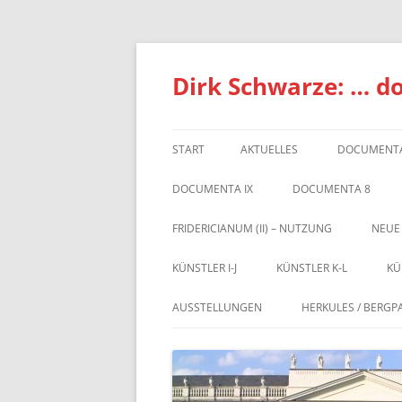
Zum
Inhalt
springen
Dirk Schwarze: … d
START
AKTUELLES
DOCUMENTA
DOCUMENTA IX
DOCUMENTA 8
FRIDERICIANUM (II) – NUTZUNG
NEUE
KÜNSTLER I-J
KÜNSTLER K-L
KÜ
AUSSTELLUNGEN
HERKULES / BERGP