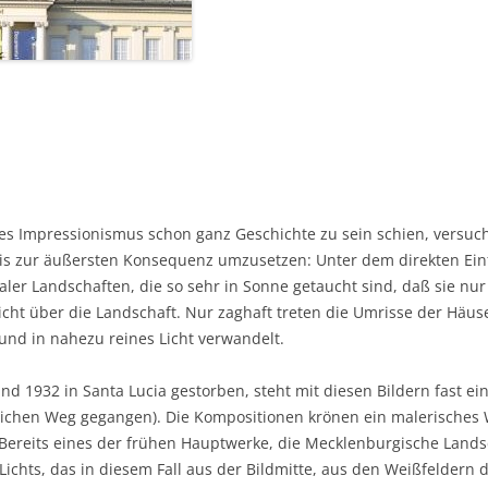
des Impressionismus schon ganz Geschichte zu sein schien, versuch
is zur äußersten Konsequenz umzusetzen: Unter dem direkten Einf
er Landschaften, die so sehr in Sonne getaucht sind, daß sie nur 
 Licht über die Landschaft. Nur zaghaft treten die Umrisse der Hä
nd in nahezu reines Licht verwandelt.
 1932 in Santa Lucia gestorben, steht mit diesen Bildern fast einz
hnlichen Weg gegangen). Die Kompositionen krönen ein malerisches
 Bereits eines der frühen Hauptwerke, die Mecklenburgische Land
s Lichts, das in diesem Fall aus der Bildmitte, aus den Weißfelder