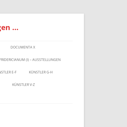
gen …
DOCUMENTA X
FRIDERICIANUM (I) – AUSSTELLUNGEN
STLER E-F
KÜNSTLER G-H
KÜNSTLER V-Z