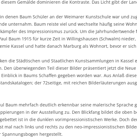
diesem Gemälde dominieren die Kontraste. Das Licht gibt der Land
 in denen Baum Schüler an der Weimarer Kunstschule war und zug
nde unternahm. Baum reiste viel und wechselte häufig seine Wohn
Vorkämpfer des Impressionismus zurück. Um die Jahrhundertwende 
Paul Baum 1915 für kurze Zeit in Willingshausen (Schwalm) nieder,
mie Kassel und hatte danach Marburg als Wohnort, bevor er sich 
en die Städtischen und Staatlichen Kunstsammlungen in Kassel 
 Den überwiegenden Teil dieser Bilder präsentiert jetzt die Neue 
 Einblick in Baums Schaffen gegeben worden war. Aus Anlaß dieser
ndskatalogen; der 72seitige, mit reichen Bilderläuterungen ausge
aul Baum mehrfach deutlich erkennbar seine malerische Sprache g
ppierungen in der Ausstellung zu. Den Blickfang bildet die oben
ngebettet ist in die dunklen vorimpressionistischen Werke. Doch de
rst mal nach links und rechts zu den neo-impressionistischen Bild
er Spannungsbogen hergestellt.