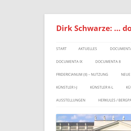
Zum
Inhalt
springen
Dirk Schwarze: … d
START
AKTUELLES
DOCUMENTA
DOCUMENTA IX
DOCUMENTA 8
FRIDERICIANUM (II) – NUTZUNG
NEUE
KÜNSTLER I-J
KÜNSTLER K-L
KÜ
AUSSTELLUNGEN
HERKULES / BERGP