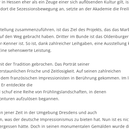
in Hessen eher als ein Zeuge einer sich auflösenden Kultur gilt, is
dort die Sezessionsbewegung an, setzte an der Akademie die Freili
sstellung zusammenzuführen, ist das Ziel des Projekts, das das M
 den Weg gebracht haben. Dritter im Bunde ist das Oldenburge
-Kenner ist. So ist, dank zahlreicher Leihgaben, eine Ausstellun
Eine sehenswerte Leistung.
mit der Tradition gebrochen. Das Porträt seiner
 erstaunlichen Frische und Zeitlosigkeit. Auf seinen zahlreichen
mit dem französischen Impressionisten in Berührung gekommen. Im l
 Er entdeckte die
d schuf eine Reihe von Frühlingslandschaften, in denen
Konturen aufzulösen begannen.
 in jener Zeit in der Umgebung Dresdens und auch
, was der deutsche Impressionismus zu bieten hat. Nun ist es nic
vergessen hätte. Doch in seinen monumentalen Gemälden wurde die