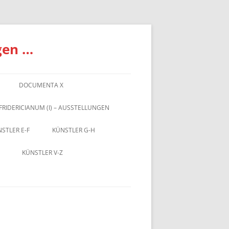
gen …
DOCUMENTA X
FRIDERICIANUM (I) – AUSSTELLUNGEN
STLER E-F
KÜNSTLER G-H
KÜNSTLER V-Z