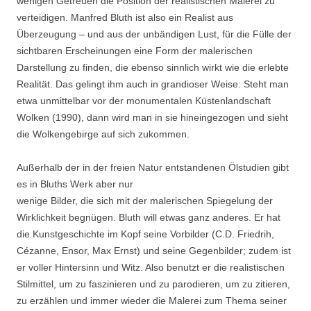
wenigen Getreuen die Position der realistischen Malerei zu
verteidigen. Manfred Bluth ist also ein Realist aus
Überzeugung – und aus der unbändigen Lust, für die Fülle der
sichtbaren Erscheinungen eine Form der malerischen
Darstellung zu finden, die ebenso sinnlich wirkt wie die erlebte
Realität. Das gelingt ihm auch in grandioser Weise: Steht man
etwa unmittelbar vor der monumentalen Küstenlandschaft
Wolken (1990), dann wird man in sie hineingezogen und sieht
die Wolkengebirge auf sich zukommen.
Außerhalb der in der freien Natur entstandenen Ölstudien gibt
es in Bluths Werk aber nur
wenige Bilder, die sich mit der malerischen Spiegelung der
Wirklichkeit begnügen. Bluth will etwas ganz anderes. Er hat
die Kunstgeschichte im Kopf seine Vorbilder (C.D. Friedrih,
Cézanne, Ensor, Max Ernst) und seine Gegenbilder; zudem ist
er voller Hintersinn und Witz. Also benutzt er die realistischen
Stilmittel, um zu faszinieren und zu parodieren, um zu zitieren,
zu erzählen und immer wieder die Malerei zum Thema seiner