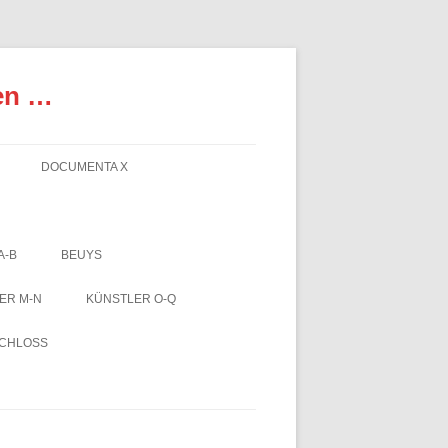
en …
DOCUMENTA X
A-B
BEUYS
ER M-N
KÜNSTLER O-Q
SCHLOSS