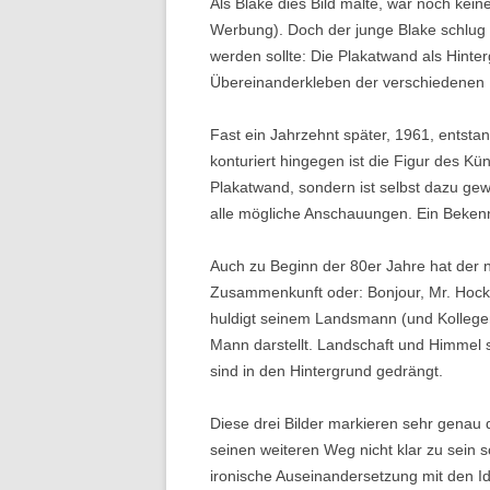
Als Blake dies Bild malte, war noch kei
Werbung). Doch der junge Blake schlug m
werden sollte: Die Plakatwand als Hint
Übereinanderkleben der verschiedenen Pla
Fast ein Jahrzehnt später, 1961, entstan
konturiert hingegen ist die Figur des Kü
Plakatwand, sondern ist selbst dazu gew
alle mögliche Anschauungen. Ein Bekennt
Auch zu Beginn der 80er Jahre hat der nu
Zusammenkunft oder: Bonjour, Mr. Hockney
huldigt seinem Landsmann (und Kollegen)
Mann darstellt. Landschaft und Himmel si
sind in den Hintergrund gedrängt.
Diese drei Bilder markieren sehr genau 
seinen weiteren Weg nicht klar zu sein 
ironische Auseinandersetzung mit den Id