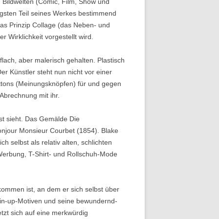
n Bildwelten (Comic, Film, Show und
tigsten Teil seines Werkes bestimmend
das Prinzip Collage (das Neben- und
 Wirklichkeit vorgestellt wird.
flach, aber malerisch gehalten. Plastisch
er Künstler steht nun nicht vor einer
Buttons (Meinungsknöpfen) für und gegen
Abrechnung mit ihr.
st sieht. Das Gemälde Die
onjour Monsieur Courbet (1854). Blake
selbst als relativ alten, schlichten
 Werbung, T-Shirt- und Rollschuh-Mode 
kommen ist, an dem er sich selbst über
 Pin-up-Motiven und seine bewundernd-
tzt sich auf eine merkwürdig