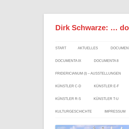
Zum
Inhalt
springen
Dirk Schwarze: … d
START
AKTUELLES
DOCUMENT
DOCUMENTA IX
DOCUMENTA 8
FRIDERICIANUM (I) – AUSSTELLUNGEN
KÜNSTLER C-D
KÜNSTLER E-F
KÜNSTLER R-S
KÜNSTLER T-U
KULTURGESCHICHTE
IMPRESSUM