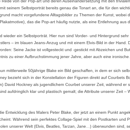
ne Rede von der Pop-art und deren Auseinandersetzung mit den triviale
it seinem Selbstporträt bereits genau die Tonart an, die für den wich
ergrund macht vorgefundene Alltagsbilder zu Themen der Kunst, wobei 
katmotive), das die Pop-art häufig nutzte, als eine Entlehnung aus der
d wieder ein Selbstporträt. Hier nun sind Vorder- und Hintergrund sehr 
nstlers – im blauen Jeans-Anzug und mit einem Elvis-Bild in der Hand. D
orden: Seine Jacke ist vollgesteckt und -gestickt mit Abzeichen und 
nis zu einer Aufbruchstimmung jener Jahre, aber auch eine ironische 
n mittlerweile 50jährige Blake ein Bild geschaffen, in dem er sich selb
 bezieht sich in der Konstellation der Figuren direkt auf Courbets B
 David Hockney als jugendlichem Courbet unserer Zeit, während er sich 
nd aufdringlich klar und plastisch gemalt; die Attribute unserer Zeit –
die Entwicklung des Malers Peter Blake, der jetzt an einem Punkt ange
scheint. Während sein perfektes Collage-Spiel mit den Postkarten und
olen unserer Welt (Elvis, Beatles, Tarzan, Jane…) überwunden sind, se