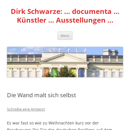
Zum
Inhalt
Dirk Schwarze: … documenta …
springen
Künstler … Ausstellungen …
Menü
Die Wand malt sich selbst
Schreibe eine Antwort
Es war fast so wie zu Weihnachten kurz vor der
Bescherung: Die Tür des deutschen Pavillons auf dem