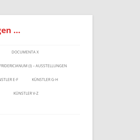
gen …
DOCUMENTA X
FRIDERICIANUM (I) – AUSSTELLUNGEN
STLER E-F
KÜNSTLER G-H
KÜNSTLER V-Z