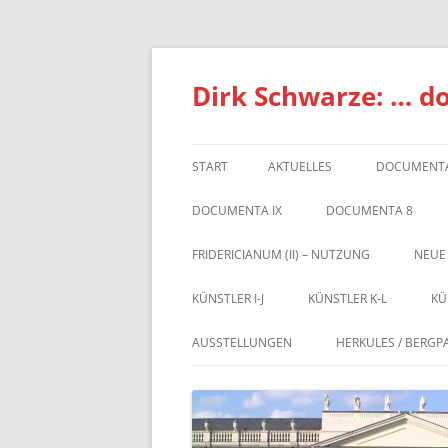
Zum
Inhalt
springen
Dirk Schwarze: … d
START
AKTUELLES
DOCUMENTA
DOCUMENTA IX
DOCUMENTA 8
FRIDERICIANUM (II) – NUTZUNG
NEUE
KÜNSTLER I-J
KÜNSTLER K-L
KÜ
AUSSTELLUNGEN
HERKULES / BERGP