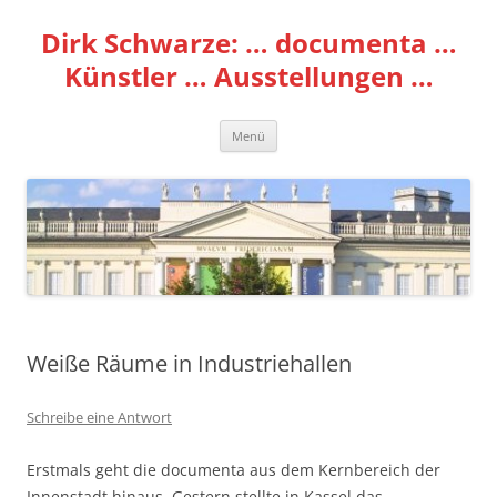
Zum
Inhalt
Dirk Schwarze: … documenta …
springen
Künstler … Ausstellungen …
Menü
Weiße Räume in Industriehallen
Schreibe eine Antwort
Erstmals geht die documenta aus dem Kernbereich der
Innenstadt hinaus. Gestern stellte in Kassel das