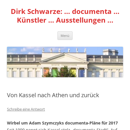
Zum
Inhalt
Dirk Schwarze: … documenta …
springen
Künstler … Ausstellungen …
Menü
Von Kassel nach Athen und zurück
Schreibe eine Antwort
Wirbel um Adam Szymczyks documenta-Pläne für 2017
Seit 1999 nennt sich Kassel stolz „documenta-Stadt“. Auf