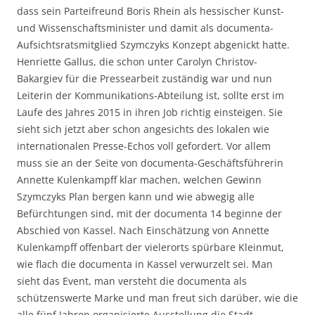
dass sein Parteifreund Boris Rhein als hessischer Kunst-
und Wissenschaftsminister und damit als documenta-
Aufsichtsratsmitglied Szymczyks Konzept abgenickt hatte.
Henriette Gallus, die schon unter Carolyn Christov-
Bakargiev für die Pressearbeit zuständig war und nun
Leiterin der Kommunikations-Abteilung ist, sollte erst im
Laufe des Jahres 2015 in ihren Job richtig einsteigen. Sie
sieht sich jetzt aber schon angesichts des lokalen wie
internationalen Presse-Echos voll gefordert. Vor allem
muss sie an der Seite von documenta-Geschäftsführerin
Annette Kulenkampff klar machen, welchen Gewinn
Szymczyks Plan bergen kann und wie abwegig alle
Befürchtungen sind, mit der documenta 14 beginne der
Abschied von Kassel. Nach Einschätzung von Annette
Kulenkampff offenbart der vielerorts spürbare Kleinmut,
wie flach die documenta in Kassel verwurzelt sei. Man
sieht das Event, man versteht die documenta als
schützenswerte Marke und man freut sich darüber, wie die
alle fünf Jahren organisierte Ausstellung die Stadt