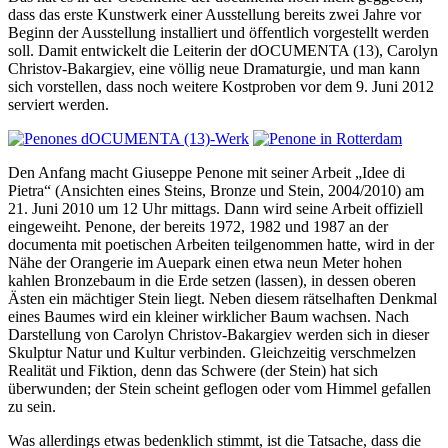
dass das erste Kunstwerk einer Ausstellung bereits zwei Jahre vor
Beginn der Ausstellung installiert und öffentlich vorgestellt werden
soll. Damit entwickelt die Leiterin der dOCUMENTA (13), Carolyn
Christov-Bakargiev, eine völlig neue Dramaturgie, und man kann
sich vorstellen, dass noch weitere Kostproben vor dem 9. Juni 2012
serviert werden.
Den Anfang macht Giuseppe Penone mit seiner Arbeit „Idee di
Pietra“ (Ansichten eines Steins, Bronze und Stein, 2004/2010) am
21. Juni 2010 um 12 Uhr mittags. Dann wird seine Arbeit offiziell
eingeweiht. Penone, der bereits 1972, 1982 und 1987 an der
documenta mit poetischen Arbeiten teilgenommen hatte, wird in der
Nähe der Orangerie im Auepark einen etwa neun Meter hohen
kahlen Bronzebaum in die Erde setzen (lassen), in dessen oberen
Ästen ein mächtiger Stein liegt. Neben diesem rätselhaften Denkmal
eines Baumes wird ein kleiner wirklicher Baum wachsen. Nach
Darstellung von Carolyn Christov-Bakargiev werden sich in dieser
Skulptur Natur und Kultur verbinden. Gleichzeitig verschmelzen
Realität und Fiktion, denn das Schwere (der Stein) hat sich
überwunden; der Stein scheint geflogen oder vom Himmel gefallen
zu sein.
Was allerdings etwas bedenklich stimmt, ist die Tatsache, dass die