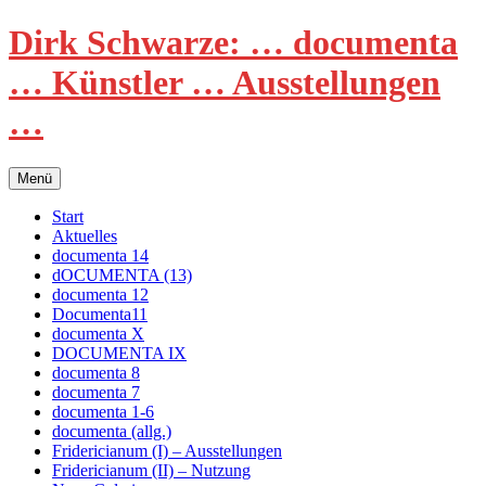
Zum
Dirk Schwarze: … documenta
Inhalt
springen
… Künstler … Ausstellungen
…
Menü
Start
Aktuelles
documenta 14
dOCUMENTA (13)
documenta 12
Documenta11
documenta X
DOCUMENTA IX
documenta 8
documenta 7
documenta 1-6
documenta (allg.)
Fridericianum (I) – Ausstellungen
Fridericianum (II) – Nutzung