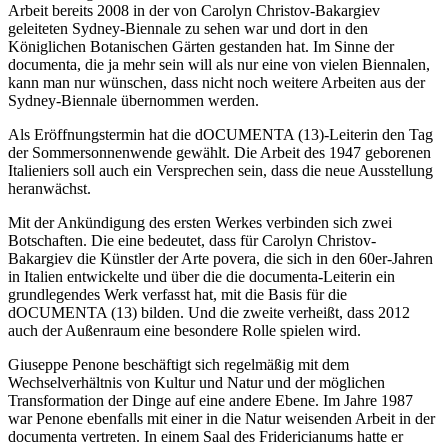
Arbeit bereits 2008 in der von Carolyn Christov-Bakargiev
geleiteten Sydney-Biennale zu sehen war und dort in den
Königlichen Botanischen Gärten gestanden hat. Im Sinne der
documenta, die ja mehr sein will als nur eine von vielen Biennalen,
kann man nur wünschen, dass nicht noch weitere Arbeiten aus der
Sydney-Biennale übernommen werden.
Als Eröffnungstermin hat die dOCUMENTA (13)-Leiterin den Tag
der Sommersonnenwende gewählt. Die Arbeit des 1947 geborenen
Italieniers soll auch ein Versprechen sein, dass die neue Ausstellung
heranwächst.
Mit der Ankündigung des ersten Werkes verbinden sich zwei
Botschaften. Die eine bedeutet, dass für Carolyn Christov-
Bakargiev die Künstler der Arte povera, die sich in den 60er-Jahren
in Italien entwickelte und über die die documenta-Leiterin ein
grundlegendes Werk verfasst hat, mit die Basis für die
dOCUMENTA (13) bilden. Und die zweite verheißt, dass 2012
auch der Außenraum eine besondere Rolle spielen wird.
Giuseppe Penone beschäftigt sich regelmäßig mit dem
Wechselverhältnis von Kultur und Natur und der möglichen
Transformation der Dinge auf eine andere Ebene. Im Jahre 1987
war Penone ebenfalls mit einer in die Natur weisenden Arbeit in der
documenta vertreten. In einem Saal des Fridericianums hatte er