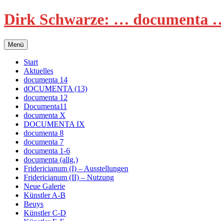
Zum
Dirk Schwarze: … documenta …
Inhalt
springen
Menü
Start
Aktuelles
documenta 14
dOCUMENTA (13)
documenta 12
Documenta11
documenta X
DOCUMENTA IX
documenta 8
documenta 7
documenta 1-6
documenta (allg.)
Fridericianum (I) – Ausstellungen
Fridericianum (II) – Nutzung
Neue Galerie
Künstler A-B
Beuys
Künstler C-D