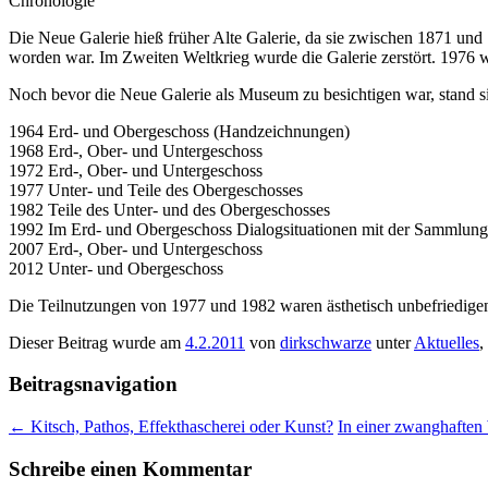
Chronologie
Die Neue Galerie hieß früher Alte Galerie, da sie zwischen 1871 und
worden war. Im Zweiten Weltkrieg wurde die Galerie zerstört. 1976 w
Noch bevor die Neue Galerie als Museum zu besichtigen war, stand s
1964 Erd- und Obergeschoss (Handzeichnungen)
1968 Erd-, Ober- und Untergeschoss
1972 Erd-, Ober- und Untergeschoss
1977 Unter- und Teile des Obergeschosses
1982 Teile des Unter- und des Obergeschosses
1992 Im Erd- und Obergeschoss Dialogsituationen mit der Sammlung
2007 Erd-, Ober- und Untergeschoss
2012 Unter- und Obergeschoss
Die Teilnutzungen von 1977 und 1982 waren ästhetisch unbefriedige
Dieser Beitrag wurde am
4.2.2011
von
dirkschwarze
unter
Aktuelles
,
Beitragsnavigation
←
Kitsch, Pathos, Effekthascherei oder Kunst?
In einer zwanghaften
Schreibe einen Kommentar