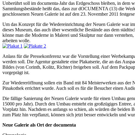
Unberührt soll im documenta-Jahr das Erdgeschoss bleiben, in dem wi
Sammlungsbestände heißt das, dass zur dOCUMENTA (13) die Werke d
geschlossenen Neuen Galerie ist auf den 23. November 2011 festgese
Um das Konzept für die Wiedereinrichtung der Neuen Galerie war imm
dieses Museum, das auch über wesentliche Bestände aus dem städtisc
könne man die Moderne in Malerei und Skulptur nur dann verstehen,
arbeiten wolle.
Anlass für die Pressekonferenz war die Vorstellung einer Werbekampa
werden soll. Die Agentur gestaltete eine Plakatserie, die an das Auspa
Bildes (von Corinth, Kolitz, Richter) freigeben soll. Auf dem Packp
vorgeprägt ist.
Zur Wiedereröffnung sollen ein Band mit 84 Meisterwerken aus der N
Pinakothek errichtet wurde. Auch soll es für die Besucher einen Aud
Die fällige Sanierung der Neuen Galerie wurde für einen Umbau genut
15000 pro Jahr). Durch den Umbau entsteht ein großzügiges Entree, 
Vorplatz hin. Nachdem es anfangs so schien, als würden die beide
zum Platz hin verpflanzt, können sich jetzt besser entwickeln und wur
Neue Galerie als Ort der documenta