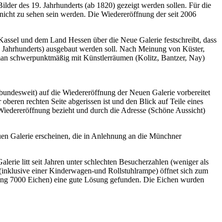
lder des 19. Jahrhunderts (ab 1820) gezeigt werden sollen. Für die
ht zu sehen sein werden. Die Wiedereröffnung der seit 2006
assel und dem Land Hessen über die Neue Galerie festschreibt, dass
. Jahrhunderts) ausgebaut werden soll. Nach Meinung von Küster,
man schwerpunktmäßig mit Künstlerräumen (Kolitz, Bantzer, Nay)
 bundesweit) auf die Wiedereröffnung der Neuen Galerie vorbereitet
 oberen rechten Seite abgerissen ist und den Blick auf Teile eines
 Wiedereröffnung bezieht und durch die Adresse (Schöne Aussicht)
uen Galerie erscheinen, die in Anlehnung an die Münchner
rie litt seit Jahren unter schlechten Besucherzahlen (weniger als
(inklusive einer Kinderwagen-und Rollstuhlrampe) öffnet sich zum
ung 7000 Eichen) eine gute Lösung gefunden. Die Eichen wurden