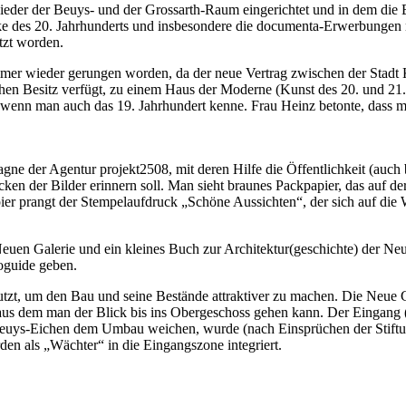
eder der Beuys- und der Grossarth-Raum eingerichtet und in dem die Bi
es 20. Jahrhunderts und insbesondere die documenta-Erwerbungen nic
tzt worden.
er wieder gerungen worden, da der neue Vertrag zwischen der Stadt K
hen Besitz verfügt, zu einem Haus der Moderne (Kunst des 20. und 21
 wenn man auch das 19. Jahrhundert kenne. Frau Heinz betonte, dass 
gne der Agentur projekt2508, mit deren Hilfe die Öffentlichkeit (auch
cken der Bilder erinnern soll. Man sieht braunes Packpapier, das auf der
apier prangt der Stempelaufdruck „Schöne Aussichten“, der sich auf die
euen Galerie und ein kleines Buch zur Architektur(geschichte) der Ne
ioguide geben.
zt, um den Bau und seine Bestände attraktiver zu machen. Die Neue Gale
aus dem man der Blick bis ins Obergeschoss gehen kann. Der Eingang 
n Beuys-Eichen dem Umbau weichen, wurde (nach Einsprüchen der Stift
den als „Wächter“ in die Eingangszone integriert.