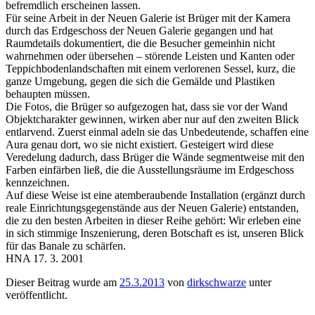
befremdlich erscheinen lassen.
Für seine Arbeit in der Neuen Galerie ist Brüger mit der Kamera
durch das Erdgeschoss der Neuen Galerie gegangen und hat
Raumdetails dokumentiert, die die Besucher gemeinhin nicht
wahrnehmen oder übersehen – störende Leisten und Kanten oder
Teppichbodenlandschaften mit einem verlorenen Sessel, kurz, die
ganze Umgebung, gegen die sich die Gemälde und Plastiken
behaupten müssen.
Die Fotos, die Brüger so aufgezogen hat, dass sie vor der Wand
Objektcharakter gewinnen, wirken aber nur auf den zweiten Blick
entlarvend. Zuerst einmal adeln sie das Unbedeutende, schaffen eine
Aura genau dort, wo sie nicht existiert. Gesteigert wird diese
Veredelung dadurch, dass Brüger die Wände segmentweise mit den
Farben einfärben ließ, die die Ausstellungsräume im Erdgeschoss
kennzeichnen.
Auf diese Weise ist eine atemberaubende Installation (ergänzt durch
reale Einrichtungsgegenstände aus der Neuen Galerie) entstanden,
die zu den besten Arbeiten in dieser Reihe gehört: Wir erleben eine
in sich stimmige Inszenierung, deren Botschaft es ist, unseren Blick
für das Banale zu schärfen.
HNA 17. 3. 2001
Dieser Beitrag wurde am
25.3.2013
von
dirkschwarze
unter
veröffentlicht.