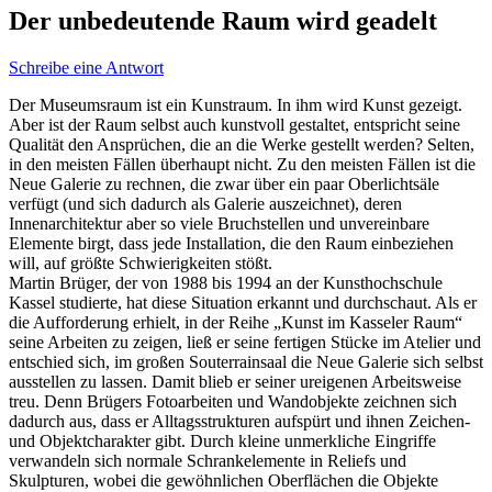
Der unbedeutende Raum wird geadelt
Schreibe eine Antwort
Der Museumsraum ist ein Kunstraum. In ihm wird Kunst gezeigt.
Aber ist der Raum selbst auch kunstvoll gestaltet, entspricht seine
Qualität den Ansprüchen, die an die Werke gestellt werden? Selten,
in den meisten Fällen überhaupt nicht. Zu den meisten Fällen ist die
Neue Galerie zu rechnen, die zwar über ein paar Oberlichtsäle
verfügt (und sich dadurch als Galerie auszeichnet), deren
Innenarchitektur aber so viele Bruchstellen und unvereinbare
Elemente birgt, dass jede Installation, die den Raum einbeziehen
will, auf größte Schwierigkeiten stößt.
Martin Brüger, der von 1988 bis 1994 an der Kunsthochschule
Kassel studierte, hat diese Situation erkannt und durchschaut. Als er
die Aufforderung erhielt, in der Reihe „Kunst im Kasseler Raum“
seine Arbeiten zu zeigen, ließ er seine fertigen Stücke im Atelier und
entschied sich, im großen Souterrainsaal die Neue Galerie sich selbst
ausstellen zu lassen. Damit blieb er seiner ureigenen Arbeitsweise
treu. Denn Brügers Fotoarbeiten und Wandobjekte zeichnen sich
dadurch aus, dass er Alltagsstrukturen aufspürt und ihnen Zeichen-
und Objektcharakter gibt. Durch kleine unmerkliche Eingriffe
verwandeln sich normale Schrankelemente in Reliefs und
Skulpturen, wobei die gewöhnlichen Oberflächen die Objekte