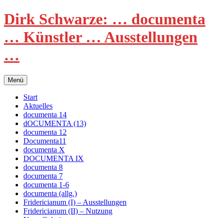
Zum
Dirk Schwarze: … documenta
Inhalt
springen
… Künstler … Ausstellungen
…
Menü
Start
Aktuelles
documenta 14
dOCUMENTA (13)
documenta 12
Documenta11
documenta X
DOCUMENTA IX
documenta 8
documenta 7
documenta 1-6
documenta (allg.)
Fridericianum (I) – Ausstellungen
Fridericianum (II) – Nutzung