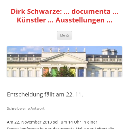
Zum
Inhalt
Dirk Schwarze: … documenta …
springen
Künstler … Ausstellungen …
Menü
Entscheidung fällt am 22. 11.
Schreibe eine Antwort
Am 22. November 2013 soll um 14 Uhr in einer
Pressekonferenz in der documenta-Halle der Leiter/ die