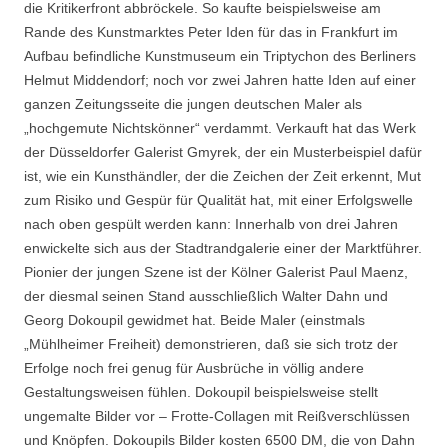
die Kritikerfront abbröckele. So kaufte beispielsweise am
Rande des Kunstmarktes Peter Iden für das in Frankfurt im
Aufbau befindliche Kunstmuseum ein Triptychon des Berliners
Helmut Middendorf; noch vor zwei Jahren hatte Iden auf einer
ganzen Zeitungsseite die jungen deutschen Maler als
„hochgemute Nichtskönner“ verdammt. Verkauft hat das Werk
der Düsseldorfer Galerist Gmyrek, der ein Musterbeispiel dafür
ist, wie ein Kunsthändler, der die Zeichen der Zeit erkennt, Mut
zum Risiko und Gespür für Qualität hat, mit einer Erfolgswelle
nach oben gespült werden kann: Innerhalb von drei Jahren
enwickelte sich aus der Stadtrandgalerie einer der Marktführer.
Pionier der jungen Szene ist der Kölner Galerist Paul Maenz,
der diesmal seinen Stand ausschließlich Walter Dahn und
Georg Dokoupil gewidmet hat. Beide Maler (einstmals
„Mühlheimer Freiheit) demonstrieren, daß sie sich trotz der
Erfolge noch frei genug für Ausbrüche in völlig andere
Gestaltungsweisen fühlen. Dokoupil beispielsweise stellt
ungemalte Bilder vor – Frotte-Collagen mit Reißverschlüssen
und Knöpfen. Dokoupils Bilder kosten 6500 DM, die von Dahn