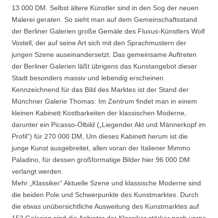
13 000 DM. Selbst ältere Künstler sind in den Sog der neuen
Malerei geraten. So sieht man auf dem Gemeinschaftsstand
der Berliner Galerien große Gemäle des Fluxus-Künstlers Wolf
Vostell, der auf seine Art sich mit den Sprachmustern der
jungen Szene auseinandersetzt. Das gemeinsame Auftreten
der Berliner Galerien läßt übrigens das Kunstangebot dieser
Stadt besonders massiv und lebendig erscheinen.
Kennzeichnend für das Bild des Marktes ist der Stand der
Münchner Galerie Thomas: Im Zentrum findet man in einem
kleinen Kabinett Kostbarkeiten der klassischen Moderne,
darunter ein Picasso-Ölbild („Liegender Akt und Männerkopf im
Profil“) für 270 000 DM, Um dieses Kabinett herum ist die
junge Kunst ausgebreitet, allen voran der Italiener Mimmo
Paladino, für dessen großformatige Bilder hier 96 000 DM
verlangt werden.
Mehr „Klassiker“ Aktuelle Szene und klassische Moderne sind
die beiden Pole und Schwerpunkte des Kunstmarktes. Durch
die etwas unübersichtliche Ausweitung des Kunstmarktes auf
152 Galerien sind die Anbieter der Klassiker stärker nach vorne