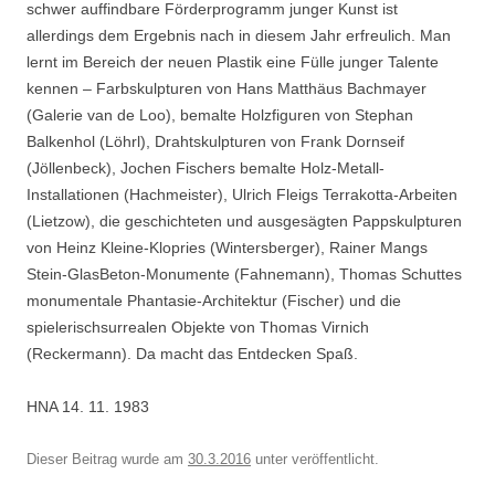
schwer auffindbare Förderprogramm junger Kunst ist
allerdings dem Ergebnis nach in diesem Jahr erfreulich. Man
lernt im Bereich der neuen Plastik eine Fülle junger Talente
kennen – Farbskulpturen von Hans Matthäus Bachmayer
(Galerie van de Loo), bemalte Holzfiguren von Stephan
Balkenhol (Löhrl), Drahtskulpturen von Frank Dornseif
(Jöllenbeck), Jochen Fischers bemalte Holz-Metall-
Installationen (Hachmeister), Ulrich Fleigs Terrakotta-Arbeiten
(Lietzow), die geschichteten und ausgesägten Pappskulpturen
von Heinz Kleine-Klopries (Wintersberger), Rainer Mangs
Stein-GlasBeton-Monumente (Fahnemann), Thomas Schuttes
monumentale Phantasie-Architektur (Fischer) und die
spielerischsurrealen Objekte von Thomas Virnich
(Reckermann). Da macht das Entdecken Spaß.
HNA 14. 11. 1983
Dieser Beitrag wurde am
30.3.2016
unter
veröffentlicht.