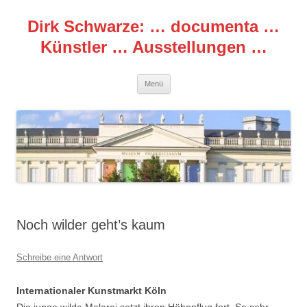
Zum
Inhalt
Dirk Schwarze: … documenta …
springen
Künstler … Ausstellungen …
Menü
Noch wilder geht’s kaum
Schreibe eine Antwort
Internationaler Kunstmarkt Köln
Die junge wilde Malerei setzt ihren Höhenflug fort. So sehr