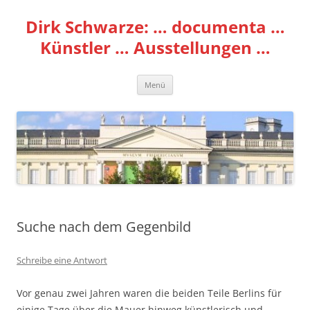
Zum
Inhalt
Dirk Schwarze: … documenta …
springen
Künstler … Ausstellungen …
Menü
Suche nach dem Gegenbild
Schreibe eine Antwort
Vor genau zwei Jahren waren die beiden Teile Berlins für
einige Tage über die Mauer hinweg künstlerisch und