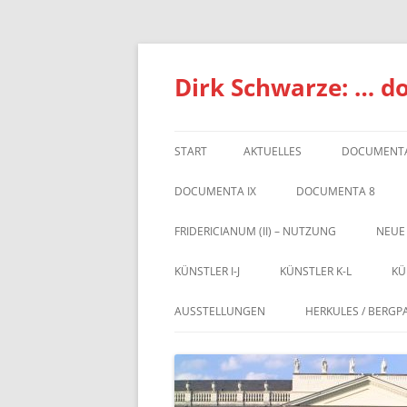
Zum
Inhalt
springen
Dirk Schwarze: … d
START
AKTUELLES
DOCUMENTA
DOCUMENTA IX
DOCUMENTA 8
FRIDERICIANUM (II) – NUTZUNG
NEUE
KÜNSTLER I-J
KÜNSTLER K-L
KÜ
AUSSTELLUNGEN
HERKULES / BERGP