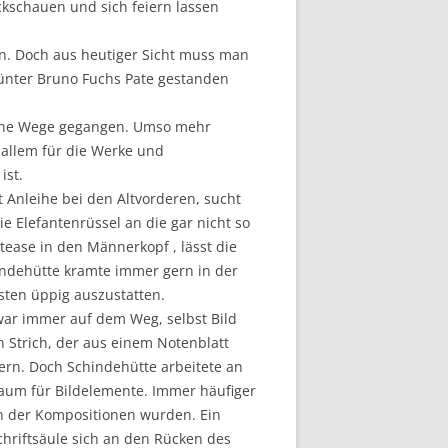
ckschauen und sich feiern lassen
ren. Doch aus heutiger Sicht muss man
 Günter Bruno Fuchs Pate gestanden
liche Wege gegangen. Umso mehr
r allem für die Werke und
ist.
t Anleihe bei den Altvorderen, sucht
e Elefantenrüssel an die gar nicht so
ease in den Männerkopf , lässt die
hindehütte kramte immer gern in der
sten üppig auszustatten.
war immer auf dem Weg, selbst Bild
 Strich, der aus einem Notenblatt
rn. Doch Schindehütte arbeitete an
 Raum für Bildelemente. Immer häufiger
len der Kompositionen wurden. Ein
chriftsäule sich an den Rücken des