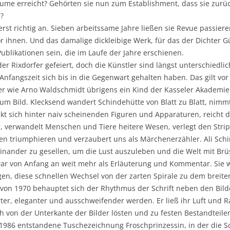
räume erreicht? Gehörten sie nun zum Establishment, dass sie zurü
?
 erst richtig an. Sieben arbeitssame Jahre ließen sie Revue passie
or ihnen. Und das damalige dickleibige Werk, für das der Dichter
Publikationen sein, die im Laufe der Jahre erschienen.
er Rixdorfer gefeiert, doch die Künstler sind längst unterschied
 Anfangszeit sich bis in die Gegenwart gehalten haben. Das gilt vo
der wie Arno Waldschmidt übrigens ein Kind der Kasseler Akademie 
e zum Bild. Klecksend wandert Schindehütte von Blatt zu Blatt, nimm
kt sich hinter naiv scheinenden Figuren und Apparaturen, reicht di
verwandelt Menschen und Tiere heitere Wesen, verlegt den Stript
sten triumphieren und verzaubert uns als Märchenerzähler. Ali Sc
nander zu gesellen, um die Lust auszuleben und die Welt mit Brü
 war von Anfang an weit mehr als Erläuterung und Kommentar. Sie 
, diese schnellen Wechsel von der zarten Spirale zu dem breiten
on 1970 behauptet sich der Rhythmus der Schrift neben den Bilde
zarter, eleganter und ausschweifender werden. Er ließ ihr Luft und
sich von der Unterkante der Bilder lösten und zu festen Bestandtei
e 1986 entstandene Tuschezeichnung Froschprinzessin, in der die S