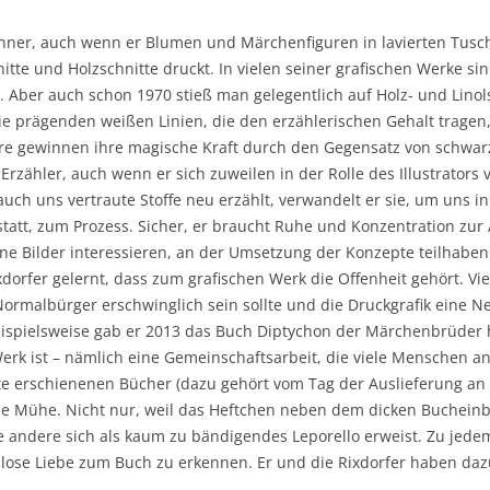
eichner, auch wenn er Blumen und Märchenfiguren in lavierten Tus
itte und Holzschnitte druckt. In vielen seiner grafischen Werke s
 Aber auch schon 1970 stieß man gelegentlich auf Holz- und Linols
 prägenden weißen Linien, die den erzählerischen Gehalt tragen, 
ahre gewinnen ihre magische Kraft durch den Gegensatz von schwa
 Erzähler, auch wenn er sich zuweilen in der Rolle des Illustrators v
uch uns vertraute Stoffe neu erzählt, verwandelt er sie, um uns in
statt, zum Prozess. Sicher, er braucht Ruhe und Konzentration zur 
eine Bilder interessieren, an der Umsetzung der Konzepte teilhaben
xdorfer gelernt, dass zum grafischen Werk die Offenheit gehört. V
 Normalbürger erschwinglich sein sollte und die Druckgrafik eine N
ispielsweise gab er 2013 das Buch Diptychon der Märchenbrüder h
erk ist – nämlich eine Gemeinschaftsarbeit, die viele Menschen an
te erschienenen Bücher (dazu gehört vom Tag der Auslieferung an 
ine Mühe. Nicht nur, weil das Heftchen neben dem dicken Buchein
e andere sich als kaum zu bändigendes Leporello erweist. Zu jede
nlose Liebe zum Buch zu erkennen. Er und die Rixdorfer haben daz