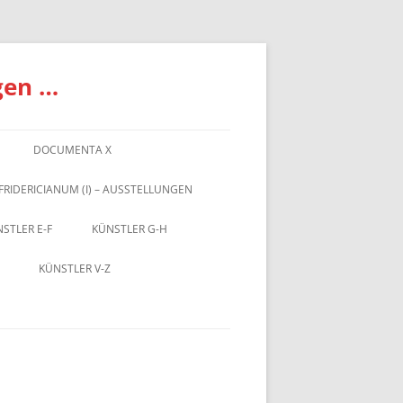
gen …
DOCUMENTA X
FRIDERICIANUM (I) – AUSSTELLUNGEN
STLER E-F
KÜNSTLER G-H
KÜNSTLER V-Z