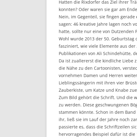
Hatten die Rixdorfer das Ziel ihrer T
konnten? Oder waren sie gar am Ende
Nein, im Gegenteil, sie fingen gerade
sagen: 46 kreative Jahre lagen noch v
hatte, sollte nur eine von Dutzenden 
Wohl wurde 2013 der 50. Geburtstag d
fasziniert, wie viele Elemente aus der
Publikationen von Ali Schindehütte, 
Da ist zuallererst die kindliche Lieb
die Nähe zu den Cartoonisten, verstec
vornehmen Damen und Herren weiter, 
Lieblingssängerin mit ihren vier Brü
Zauberkiste, um Katze und Knabe zuei
Zum Bild gehört die Schrift. Und die
zu werden. Diese geschwungenen Bögen
stammen könnte. Schon in dem Band v
ihr, ließ sie im Lauf der Jahre noch 
passierte es, dass die Schriftzeilen 
hervorragendes Beispiel dafür ist di