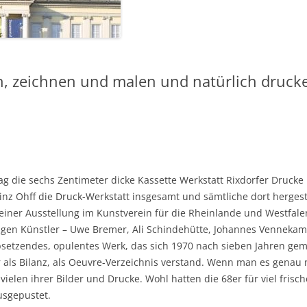
, zeichnen und malen und natürlich druck
ag die sechs Zentimeter dicke Kassette Werkstatt Rixdorfer Drucke h
z Ohff die Druck-Werkstatt insgesamt und sämtliche dort hergestel
ner Ausstellung im Kunstverein für die Rheinlande und Westfalen
ätigen Künstler – Uwe Bremer, Ali Schindehütte, Johannes Vennek
absetzendes, opulentes Werk, das sich 1970 nach sieben Jahren g
ls Bilanz, als Oeuvre-Verzeichnis verstand. Wenn man es genau n
 vielen ihrer Bilder und Drucke. Wohl hatten die 68er für viel fris
usgepustet.